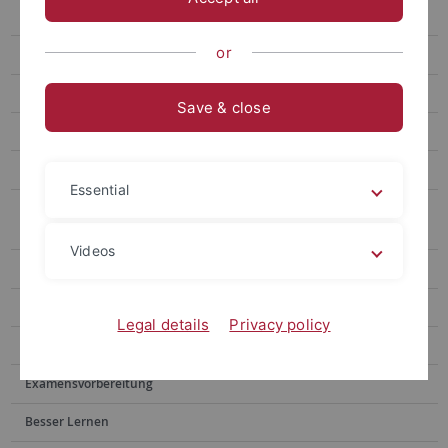
1. Unternehmens- und Wirtschaftsrecht
or
2. Zivilverfahrens- und Insolvenzrecht
3. Fundamente Europäischer Rechtsordnungen
Save & close
4. Recht der internationalen Beziehungen
4a) Internationales öffentliches Recht
Essential
4b) Internationales Privat- und Verfahrensrecht,
Rechtsvergleichung
Videos
5. Öffentliche Wirtschaft, Infrastruktur und Umwelt
6. Steuerrecht
Legal details
Privacy policy
7. Strafrechtspflege
Examensvorbereitung
Besser Lernen