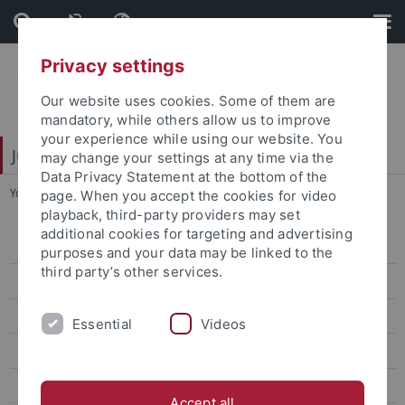
Skip
Skip
to
to
content
footer
Privacy settings
Our website uses cookies. Some of them are
mandatory, while others allow us to improve
your experience while using our website. You
Juristische Fakultät
may change your settings at any time via the
Data Privacy Statement at the bottom of the
You are here:
Startseite
...
4a) Internationales öffentliches Recht
page. When you accept the cookies for video
playback, third-party providers may set
additional cookies for targeting and advertising
Lehre
purposes and your data may be linked to the
third party’s other services.
Zertifikatsstudien
Moot Courts
Essential
Videos
Schwerpunktbereiche
Allgemeine Informationen und Aktuelles
Accept all