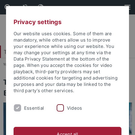
Skip
Skip
to
to
content
footer
Privacy settings
Our website uses cookies. Some of them are
mandatory, while others allow us to improve
your experience while using our website. You
Tübingen Center for Digital Education
may change your settings at any time via the
Data Privacy Statement at the bottom of the
You are here:
Startseite
...
TüCeDE
page. When you accept the cookies for video
playback, third-party providers may set
additional cookies for targeting and advertising
Tübingen Center for Digital
purposes and your data may be linked to the
Education (TüCeDE)
third party’s other services.
Essential
Videos
Accept all