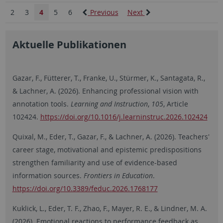
2
3
4
5
6
Previous
Next
Aktuelle Publikationen
Gazar, F., Fütterer, T., Franke, U., Stürmer, K., Santagata, R.,
& Lachner, A. (2026). Enhancing professional vision with
annotation tools.
Learning and Instruction
,
105
, Article
102424.
https://doi.org/10.1016/j.learninstruc.2026.102424
Quixal, M., Eder, T., Gazar, F., & Lachner, A. (2026). Teachers'
career stage, motivational and epistemic predispositions
strengthen familiarity and use of evidence-based
information sources.
Frontiers in Education
.
https://doi.org/10.3389/feduc.2026.1768177
Kuklick, L., Eder, T. F., Zhao, F., Mayer, R. E., & Lindner, M. A.
(2026). Emotional reactions to performance feedback as