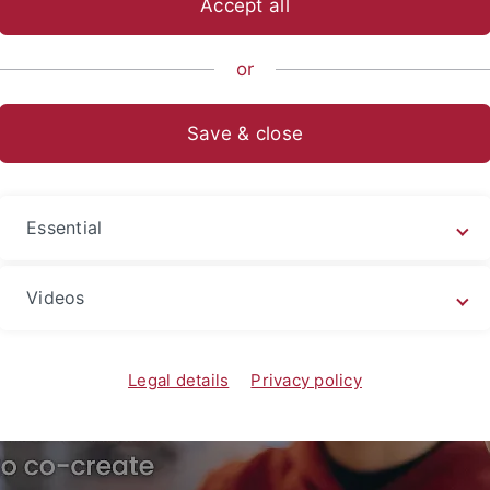
Accept all
or
al Education (TüCeDE)
Save & close
Essential
Videos
Legal details
Privacy policy