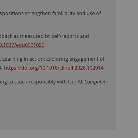
ispositions strengthen familiarity and use of
feedback as measured by self-reports and
10.1037/edu0001029
26). Learning in action: Exploring engagement of
4.
https://doi.org/10.1016/j.lindif.2026.102914
rning to teach responsibly with GenAI.
Computers