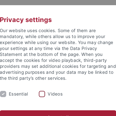
UNI A-Z
KONTAKT
Privacy settings
Our website uses cookies. Some of them are
mandatory, while others allow us to improve your
experience while using our website. You may change
your settings at any time via the Data Privacy
ital Education
Statement at the bottom of the page. When you
accept the cookies for video playback, third-party
providers may set additional cookies for targeting and
advertising purposes and your data may be linked to
the third party’s other services.
TRANSFER
STUDIUM
AKTUEL
Essential
Videos
Wissenschaftlicher Beirat
Beteiligte Institutionen
Recap 
nd Institute
Tübingen Center for Digital Education
TüCeDE