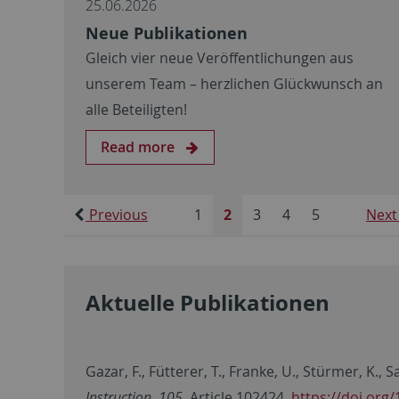
25.06.2026
Neue Publikationen
Gleich vier neue Veröffentlichungen aus
unserem Team – herzlichen Glückwunsch an
alle Beteiligten!
Read more
Previous
1
2
3
4
5
Next
Aktuelle Publikationen
Gazar, F., Fütterer, T., Franke, U., Stürmer, K.
Instruction
,
105
, Article 102424.
https://doi.org/