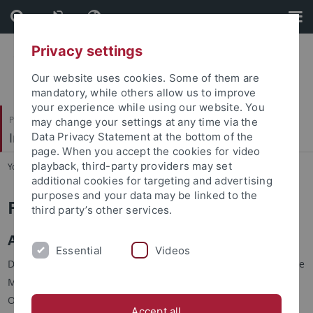
Skip
Skip
to
to
content
footer
Privacy settings
Our website uses cookies. Some of them are
mandatory, while others allow us to improve
your experience while using our website. You
Philosophische Fakultät
may change your settings at any time via the
Institut für Medienwissenschaft
Data Privacy Statement at the bottom of the
page. When you accept the cookies for video
playback, third-party providers may set
You are here:
Startseite
...
Forschung
additional cookies for targeting and advertising
purposes and your data may be linked to the
Forschung
third party’s other services.
Alle Medien im Fokus
Essential
Videos
Die Forschung am Institut für Medienwissenschaft umfasst alle
Mediengattungen (Print, Hörfunk, Film und Fernsehen,
Onlinemedien) und das gesamte Spektrum medialer Formen:
Accept all