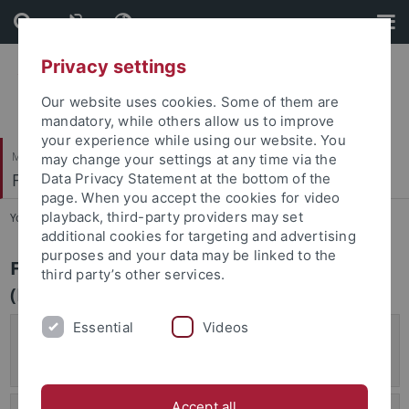
Skip
Skip
to
to
content
footer
Privacy settings
Our website uses cookies. Some of them are
mandatory, while others allow us to improve
your experience while using our website. You
Mathematisch-Naturwissenschaftliche Fakultät
may change your settings at any time via the
Fachbereich Biologie
Data Privacy Statement at the bottom of the
page. When you accept the cookies for video
playback, third-party providers may set
You are here:
Startseite
...
Bachelor of Education
additional cookies for targeting and advertising
purposes and your data may be linked to the
FAQ Bachelor of Education Biologie
third party’s other services.
(Lehramt)
Essential
Videos
Kann ich während meines Bachelorstudiums
Exkursionstage aus dem Master of Education
absolvieren?
Accept all