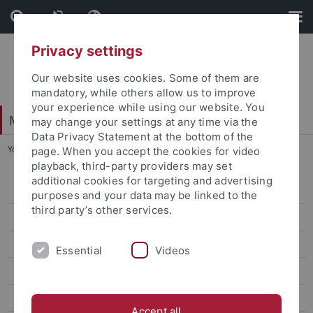
Skip
Skip
to
to
content
footer
Privacy settings
Our website uses cookies. Some of them are
mandatory, while others allow us to improve
your experience while using our website. You
Mathematisch-Naturwissenschaftliche Fakultät
may change your settings at any time via the
Data Privacy Statement at the bottom of the
You are here:
Startseite
...
Praxis & Beruf
page. When you accept the cookies for video
playback, third-party providers may set
additional cookies for targeting and advertising
Studienbeginn
purposes and your data may be linked to the
third party’s other services.
Studienorganisation
Finanzierung
Essential
Videos
Auslandsaufenthalt
Softskills
Accept all