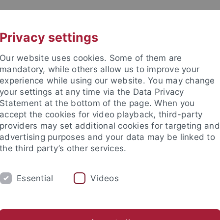
UNI A-Z
KONTAKT
Privacy settings
Our website uses cookies. Some of them are
mandatory, while others allow us to improve your
experience while using our website. You may change
your settings at any time via the Data Privacy
enschaftliche Fakultät
Statement at the bottom of the page. When you
accept the cookies for video playback, third-party
providers may set additional cookies for targeting and
advertising purposes and your data may be linked to
the third party’s other services.
ORSCHUNG
STUDIUM
PROMOTION
Essential
Videos
sse
Im Studium
Beratungswegweiser
MINT-Studienbot
sch-Naturwissenschaftliche Fakultät
Studium
Beratungswe