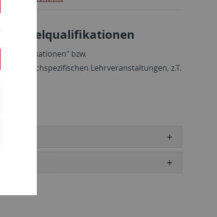
Schlüsselqualifikationen
he Qualifikationen" bzw.
rt in die fachspezifischen Lehrveranstaltungen, z.T.
och?