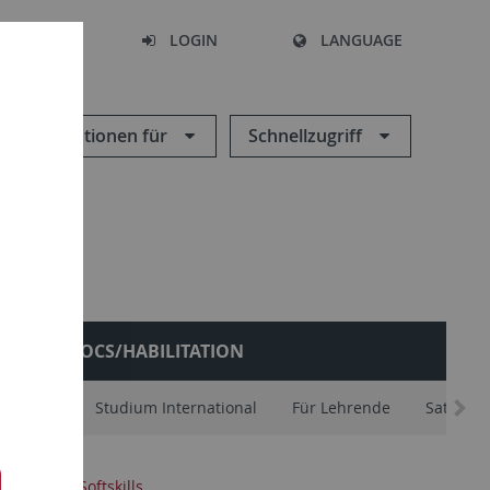
SEARCH
LOGIN
LANGUAGE
Informationen für
Schnellzugriff
POSTDOCS/HABILITATION
schafter
Studium International
Für Lehrende
Satzung
gweiser
Softskills