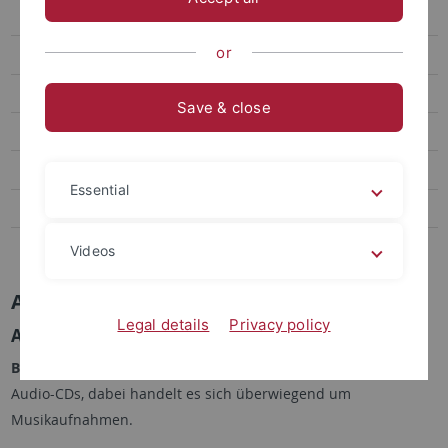
Zeitschriftenfreihandbestand
or
Bestellbestand
Präsenzbestand
Save & close
Abholbereiche
Ausleihfristen
Essential
Preise & Gebühren
Exmatrikulation & Abmeldung
Videos
Audiovisuelle Medien
Legal details
Privacy policy
Audio-CDs
Bestand:
Die UB besitzt einen umfangreichen Bestand an
Audio-CDs, dabei handelt es sich überwiegend um
Musikaufnahmen.