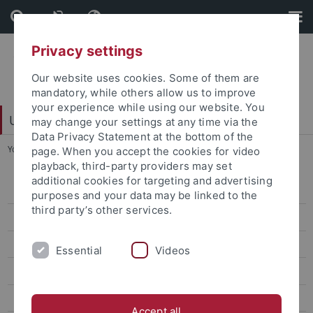
Skip
Skip
to
to
content
footer
Privacy settings
Our website uses cookies. Some of them are
mandatory, while others allow us to improve
your experience while using our website. You
Universitätsbibliothek
may change your settings at any time via the
Data Privacy Statement at the bottom of the
You are here:
Startseite
...
Medienstandorte
page. When you accept the cookies for video
playback, third-party providers may set
additional cookies for targeting and advertising
Ausweis
purposes and your data may be linked to the
third party’s other services.
Ausleihen
Medienstandorte
Essential
Videos
Lehrbuchsammlung
Freihand-Ausleihbestand
Accept all