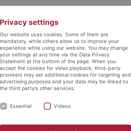
UNI A-Z
KONTAKT
Privacy settings
Our website uses cookies. Some of them are
mandatory, while others allow us to improve your
experience while using our website. You may change
your settings at any time via the Data Privacy
beitung (ZDV)
Statement at the bottom of the page. When you
accept the cookies for video playback, third-party
providers may set additional cookies for targeting and
advertising purposes and your data may be linked to
the third party’s other services.
ENSTLEISTUNGEN
SUPPORT
DAS ZDV
Essential
Videos
n
Sicherheit
Verwaltungs-IT
Digitale Identität
For
um für Datenverarbeitung
Dienstleistungen
Clients
Softw