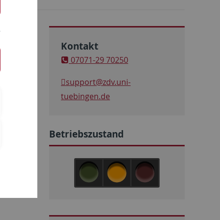
Kontakt
07071-29 70250
support
@zdv.uni-
tuebingen.de
Betriebszustand