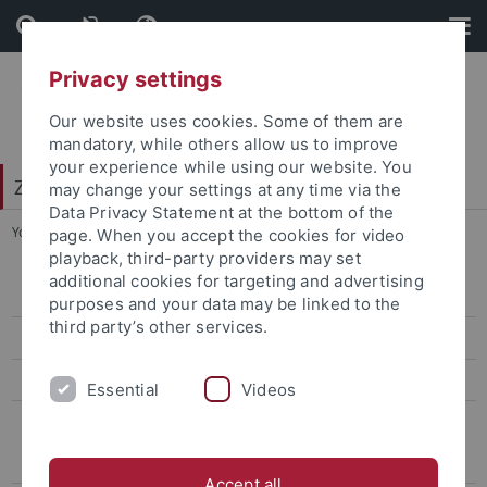
Skip
Skip
to
to
content
footer
Privacy settings
Our website uses cookies. Some of them are
mandatory, while others allow us to improve
your experience while using our website. You
Zentrum für Datenverarbeitung (ZDV)
may change your settings at any time via the
Data Privacy Statement at the bottom of the
You are here:
Startseite
...
TUSTEP
page. When you accept the cookies for video
playback, third-party providers may set
additional cookies for targeting and advertising
Client Management
purposes and your data may be linked to the
third party’s other services.
Mailprogramme
Rechner-Beschaffung
Essential
Videos
Software
Adobe Acrobat Professional
Accept all