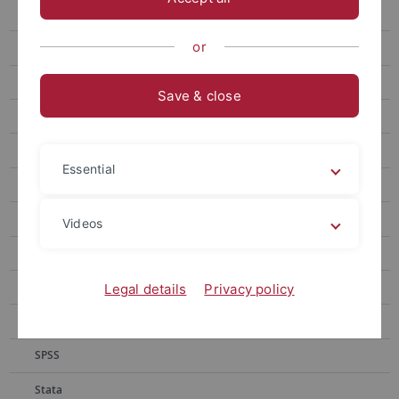
Adobe Creative Cloud (All Apps)
or
Autodesk-Software
EndNote
Save & close
Endpoint Antivirus
JMP
Essential
MATLAB / Einzelplatzlizenz
MAXQDA
Videos
Microsoft Office 365 Plus
oXygen
Legal details
Privacy policy
Sketch Engine
SPSS
Stata