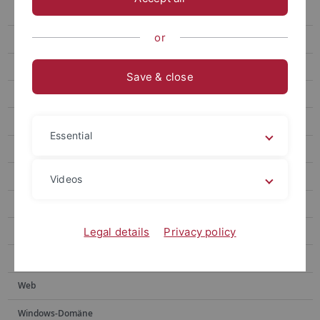
bwSFS
or
Architektur
Speichervorhaben
Save & close
Zentrale Antragsseite
Zugang
Essential
Support
Zugang und Kosten
Videos
Dateidienst
Archivdienst
Legal details
Privacy policy
Backupdienst
Web
Windows-Domäne