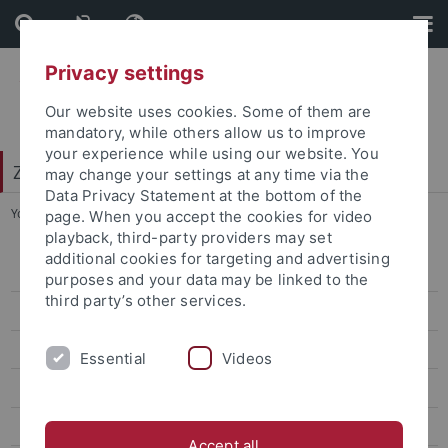
Skip
Skip
to
to
content
footer
Privacy settings
Our website uses cookies. Some of them are
mandatory, while others allow us to improve
your experience while using our website. You
Zentrum für Datenverarbeitung (ZDV)
may change your settings at any time via the
Data Privacy Statement at the bottom of the
You are here:
Startseite
...
Support
page. When you accept the cookies for video
playback, third-party providers may set
additional cookies for targeting and advertising
alma-Portal
purposes and your data may be linked to the
third party’s other services.
Computing
Mail
Essential
Videos
moodlepro
Storage
Accept all