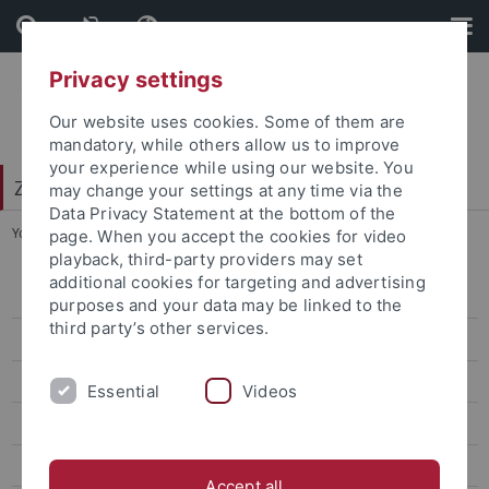
Skip
Skip
to
to
content
footer
Privacy settings
Our website uses cookies. Some of them are
mandatory, while others allow us to improve
your experience while using our website. You
Zentrum für Datenverarbeitung (ZDV)
may change your settings at any time via the
Data Privacy Statement at the bottom of the
You are here:
Startseite
...
Zugang
page. When you accept the cookies for video
playback, third-party providers may set
additional cookies for targeting and advertising
alma-Portal
purposes and your data may be linked to the
third party’s other services.
Computing
Mail
Essential
Videos
moodlepro
Storage
Accept all