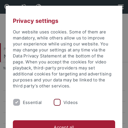
Skip
Skip
to
to
content
footer
Privacy settings
Our website uses cookies. Some of them are
mandatory, while others allow us to improve
your experience while using our website. You
Philosophische Fakultät
may change your settings at any time via the
Neuere Geschichte
Data Privacy Statement at the bottom of the
page. When you accept the cookies for video
playback, third-party providers may set
You are here:
Startseite
...
Vita
additional cookies for targeting and advertising
purposes and your data may be linked to the
Prof. Dr. Brauner
third party’s other services.
Prof. Dr. Brendle
Essential
Videos
Dr. Laura Dierksmeier
Prof. Dr. Dürr
Accept all