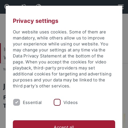
Skip
Skip
to
to
content
footer
Privacy settings
Our website uses cookies. Some of them are
mandatory, while others allow us to improve
your experience while using our website. You
Internationales Zentrum für Ethik in den
may change your settings at any time via the
Data Privacy Statement at the bottom of the
Wissenschaften (IZEW)
page. When you accept the cookies for video
playback, third-party providers may set
You are here:
Startseite
...
Team
additional cookies for targeting and advertising
purposes and your data may be linked to the
Jana Hecktor
third party’s other services.
Forschungsgruppe: Medienethik,
Essential
Videos
Technikphilosophie & KI
Accept all