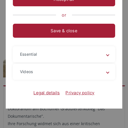
or
Save & close
Essential
Videos
Legal details
Privacy policy
Jana Hecktor hat Medienwissenschaften in Düsseldorf
sowie Bochum studiert und war anschließend
Doktorandin am Bochumer Graduiertenkolleg “Das
Dokumentarische”.
Ihre Forschung widmet sich aus einer kritischen