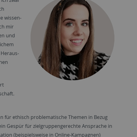
ch
e wissen­
ich mir
ien und
lichem
 Heraus­
hnen
rt
schaft.
n für ethisch problematische Themen in Bezug
in Gespür für zielgruppengerechte Ansprache in
tion (beispielsweise in Online-Kampagnen)