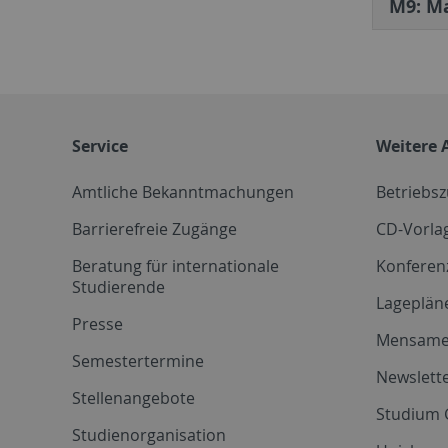
M9: Ma
Service
Weitere 
Amtliche Bekanntmachungen
Betriebs
Barrierefreie Zugänge
CD-Vorla
Beratung für internationale
Konferen
Studierende
Lageplän
Presse
Mensam
Semestertermine
Newslette
Stellenangebote
Studium 
Studienorganisation