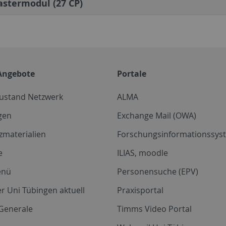
stermodul (27 CP)
Angebote
Portale
zustand Netzwerk
ALMA
gen
Exchange Mail (OWA)
zmaterialien
Forschungsinformationssyst
e
ILIAS, moodle
enü
Personensuche (EPV)
r Uni Tübingen aktuell
Praxisportal
Generale
Timms Video Portal