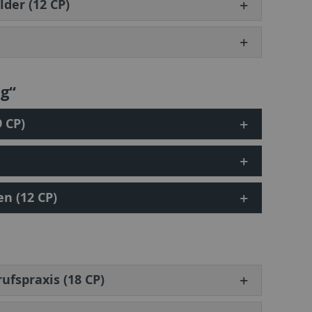
der (12 CP)
g“
 CP)
n (12 CP)
fspraxis (18 CP)