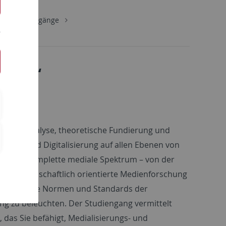
Studiengänge
rtung“
ntierte Analyse, theoretische Fundierung und
ierung und Digitalisierung auf allen Ebenen von
deln das komplette mediale Spektrum – von der
ulturwissenschaftlich orientierte Medienforschung
ahnt, um die Normen und Standards der
g zu beleuchten. Der Studiengang vermittelt
 das Sie befähigt, Medialisierungs- und