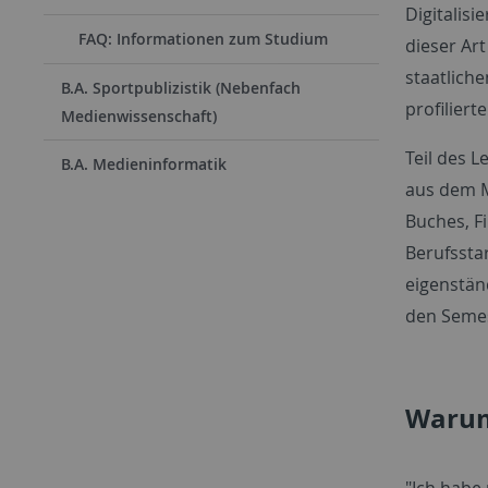
Digitalis
FAQ: Informationen zum Studium
dieser Ar
staatlich
B.A. Sportpublizistik (Nebenfach
profilier
Medienwissenschaft)
Teil des 
B.A. Medieninformatik
aus dem M
Buches, F
Berufssta
eigenstän
den Semes
Warum 
"Ich habe 