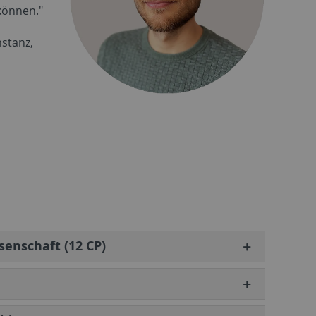
können."
nstanz,
enschaft (12 CP)