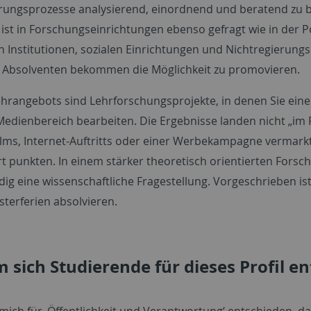
ierungsprozesse analysierend, einordnend und beratend zu b
t ist in Forschungseinrichtungen ebenso gefragt wie in der 
en Institutionen, sozialen Einrichtungen und Nichtregierun
te Absolventen bekommen die Möglichkeit zu promovieren.
Lehrangebots sind Lehrforschungsprojekte, in denen Sie ein
edienbereich bearbeiten. Die Ergebnisse landen nicht „im 
ilms, Internet-Auftritts oder einer Werbekampagne vermarkt
rt punkten. In einem stärker theoretisch orientierten Fors
dig eine wissenschaftliche Fragestellung. Vorgeschrieben is
terferien absolvieren.
sich Studierende für dieses Profil e
mich für ‚Öffentlichkeit und Verantwortung‘ entschieden, da