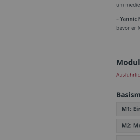
um medien
–
Yannic 
bevor er 
Modul
Ausführli
Basis
M1: Ei
M2: Me