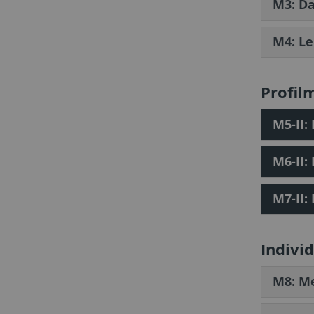
M3: Da
M4: Le
Profil
M5-II:
M6-II:
M7-II:
Indivi
M8: Me