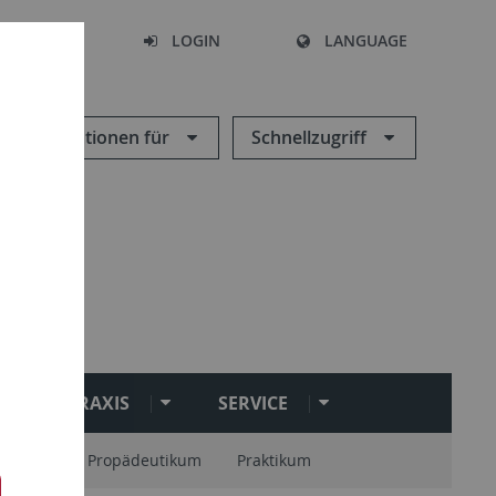
SEARCH
LOGIN
LANGUAGE
Informationen für
Schnellzugriff
PRAXIS
SERVICE
onstage
Propädeutikum
Praktikum