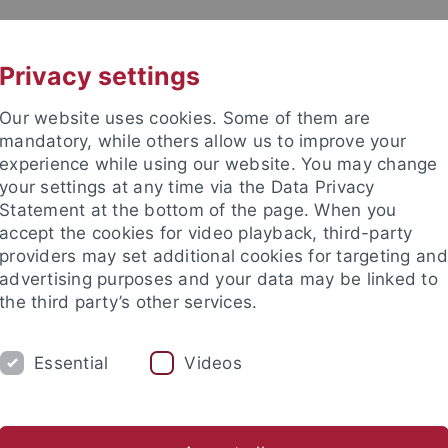
UNI A-Z
KONTAKT
Privacy settings
Our website uses cookies. Some of them are
mandatory, while others allow us to improve your
experience while using our website. You may change
your settings at any time via the Data Privacy
Statement at the bottom of the page. When you
accept the cookies for video playback, third-party
providers may set additional cookies for targeting and
advertising purposes and your data may be linked to
the third party’s other services.
Essential
Videos
NG
FORSCHUNGSSTELLE ELIE WIESEL
R
sel Forschung
Pädagogische Impulse
Team
Aktuelles