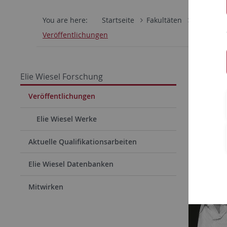
You are here:
Startseite
Fakultäten
Katholisc
Veröffentlichungen
Verö
Elie Wiesel Forschung
Veröffentlichungen
Elie Wiesel Werke
Aktuelle Qualifikationsarbeiten
Elie Wiesel Datenbanken
Mitwirken