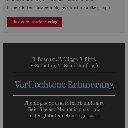
Eichelsdörfer, Elisabeth Migge, Christin Zühlke (Hrsg.)
Link zum Herder Verlag