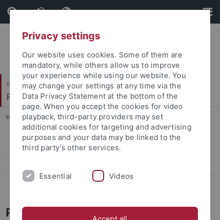
Skip
Skip
to
to
content
footer
Privacy settings
Our website uses cookies. Some of them are
mandatory, while others allow us to improve
your experience while using our website. You
Katholisch-Theologische Fakultät
may change your settings at any time via the
Religionspädagogik
Data Privacy Statement at the bottom of the
page. When you accept the cookies for video
playback, third-party providers may set
You are here:
Startseite
...
Publikationen
additional cookies for targeting and advertising
purposes and your data may be linked to the
Forschungsstelle Elie Wiesel
third party’s other services.
Kath. Institut für berufsorientierte Religionspädagogik
Essential
Videos
Zeitschrift für christlich-jüdische Begegnung im Kontext (ZfBeg)
Publikationen
Accept all