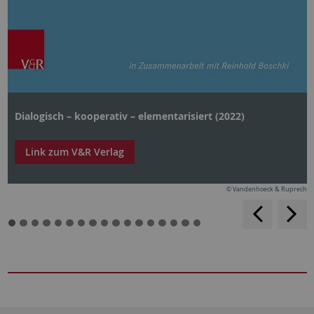
Dialogisch – kooperativ – elementarisiert (2022)
Link zum V&R Verlag
© Vandenhoeck & Ruprecht
backwar
s
f