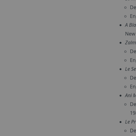
De
En
A Bla
New Y
Zalme
De
En
Le Se
De
En
Ani 
De
19
Le P
De