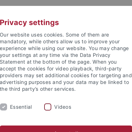
UNI A-Z
KONTAKT
Privacy settings
Our website uses cookies. Some of them are
mandatory, while others allow us to improve your
experience while using our website. You may change
your settings at any time via the Data Privacy
Statement at the bottom of the page. When you
accept the cookies for video playback, third-party
providers may set additional cookies for targeting and
advertising purposes and your data may be linked to
the third party’s other services.
Essential
Videos
NG
FORSCHUNGSSTELLE ELIE WIESEL
R
sel Forschung
Pädagogische Impulse
Team
Aktuelles