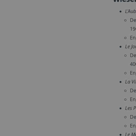
L'Au
De
19
En
Le Jo
De
40
En
La Vi
De
En
Les P
De
En
Le Me