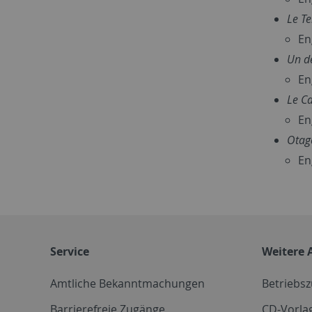
Le Te
En
Un de
En
Le C
En
Otag
En
Service
Weitere 
Amtliche Bekanntmachungen
Betriebs
Barrierefreie Zugänge
CD-Vorla