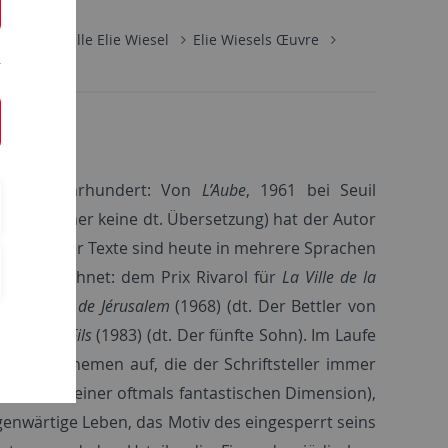
rschungsstelle Elie Wiesel
Elie Wiesels Œuvre
 halbes Jahrhundert: Von
L’Aube
, 1961 bei Seuil
ienen (bisher keine dt. Übersetzung) hat der Autor
sten dieser Texte sind heute in mehrere Sprachen
ausgezeichnet: dem Prix Rivarol für
La Ville de la
e Mendiant de Jérusalem
(1968) (dt. Der Bettler von
inquième Fils
(1983) (dt. Der fünfte Sohn). Im Laufe
ihe von Themen auf, die der Schriftsteller immer
Spuk (mit einer oftmals fantastischen Dimension),
genwärtige Leben, das Motiv des eingesperrt seins