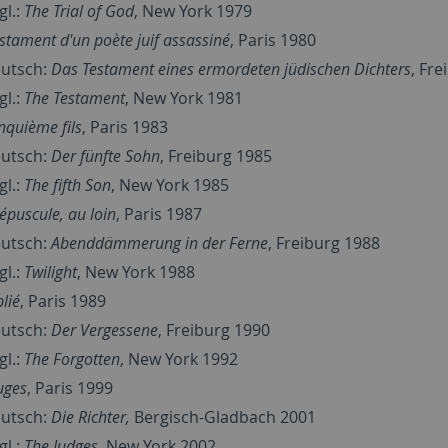
gl.:
The Trial of God
, New York 1979
stament d'un poète juif assassiné
, Paris 1980
utsch:
Das Testament eines ermordeten jüdischen Dichters
, Fr
gl.:
The Testament
, New York 1981
nquième fils
, Paris 1983
utsch:
Der fünfte Sohn
, Freiburg 1985
gl.:
The fifth Son
, New York 1985
épuscule, au loin
, Paris 1987
utsch:
Abenddämmerung in der Ferne
, Freiburg 1988
gl.:
Twilight
, New York 1988
lié
, Paris 1989
utsch:
Der Vergessene
, Freiburg 1990
gl.:
The Forgotten
, New York 1992
uges
, Paris 1999
utsch:
Die Richter,
Bergisch-Gladbach 2001
gl.:
The Judges
, New York 2002