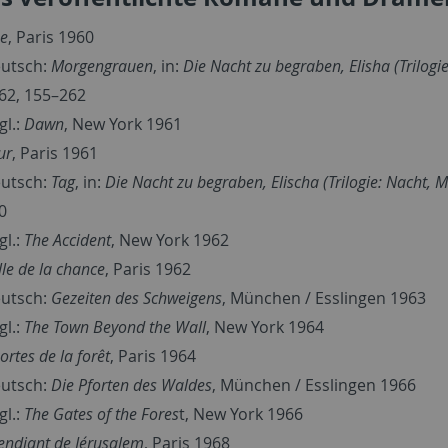
be
, Paris 1960
utsch:
Morgengrauen
, in:
Die Nacht zu begraben, Elisha (Trilog
62, 155–262
gl.:
Dawn
, New York 1961
ur
, Paris 1961
utsch:
Tag
, in:
Die Nacht zu begraben, Elischa (Trilogie: Nacht, 
0
gl.:
The Accident
, New York 1962
lle de la chance
, Paris 1962
utsch:
Gezeiten des Schweigens
, München / Esslingen 1963
gl.:
The Town Beyond the Wall
, New York 1964
ortes de la forêt
, Paris 1964
utsch:
Die Pforten des Waldes
, München / Esslingen 1966
gl.:
The Gates of the Fores
t, New York 1966
ndiant de Jérusalem
, Paris 1968