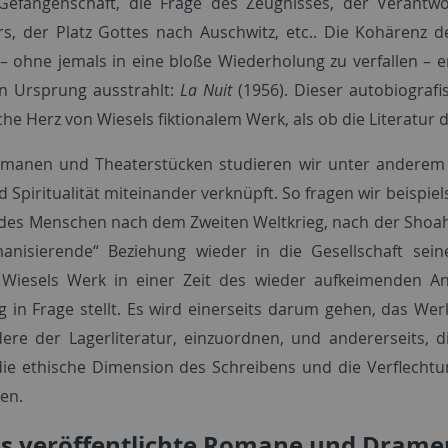
efangenschaft, die Frage des Zeugnisses, der Verantwo
s, der Platz Gottes nach Auschwitz, etc.. Die Kohärenz 
 – ohne jemals in eine bloße Wiederholung zu verfallen – e
n Ursprung ausstrahlt:
La Nuit
(1956). Dieser autobiografi
he Herz von Wiesels fiktionalem Werk, als ob die Literatur 
manen und Theaterstücken studieren wir unter anderem d
d Spiritualität miteinander verknüpft. So fragen wir beispi
 des Menschen nach dem Zweiten Weltkrieg, nach der Shoah?
nisierende“ Beziehung wieder in die Gesellschaft sein
 Wiesels Werk in einer Zeit des wieder aufkeimenden An
ig in Frage stellt. Es wird einerseits darum gehen, das Wer
ere der Lagerliteratur, einzuordnen, und andererseits, 
die ethische Dimension des Schreibens und die Verflechtu
gen.
ls veröffentlichte Romane und Drame