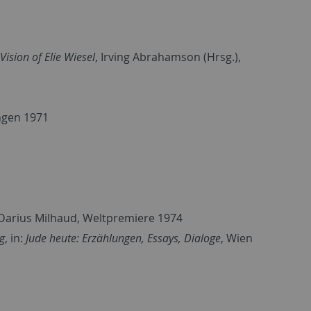
Vision of Elie Wiesel
, Irving Abrahamson (Hrsg.),
ngen 1971
k: Darius Milhaud, Weltpremiere 1974
g
, in:
Jude heute: Erzählungen, Essays, Dialoge
, Wien