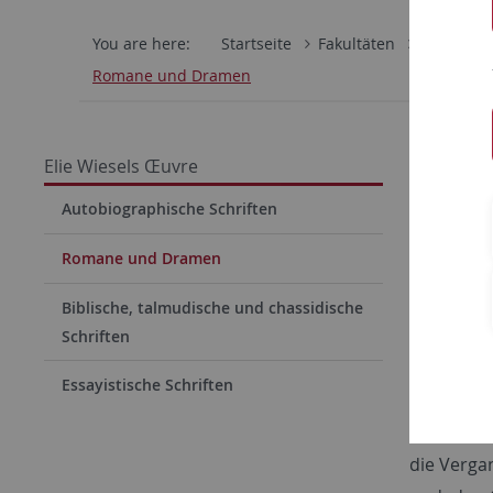
You are here:
Startseite
Fakultäten
Katholisc
Romane und Dramen
Roma
Elie Wiesels Œuvre
Das lite
Autobiographische Schriften
veröffentl
Romane und Dramen
siebzehn 
übersetzt
Biblische, talmudische und chassidische
chance
(19
Schriften
Jerusalem
Essayistische Schriften
dieses um
wieder ne
die Verga