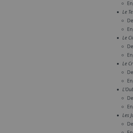
En
Le Te
De
En
Le Ci
De
En
Le Cr
De
En
L'Oub
De
En
Les J
De
En