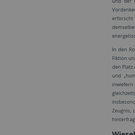
und der G
Vordenker
erforscht
demselbe
energetisc
In den Ro
Fiktion un
den Platz
und „huma
inwiefern
gleichzeit
insbesond
Zeugnis, 
hinterfra
Wiese