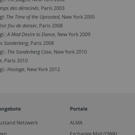
mps des déracinés
, Paris 2003
gl:
The Time of the Uprooted
, New York 2005
́sir fou de danser
, Paris 2008
gl.:
A Mad Desire to Dance
, New York 2009
as Sonderberg
, Paris 2008
gl.:
The Sonderberg Case
, New York 2010
e
, Paris 2010
gl.:
Hostage
, New York 2012
Angebote
Portale
zustand Netzwerk
ALMA
gen
Exchange Mail (OWA)