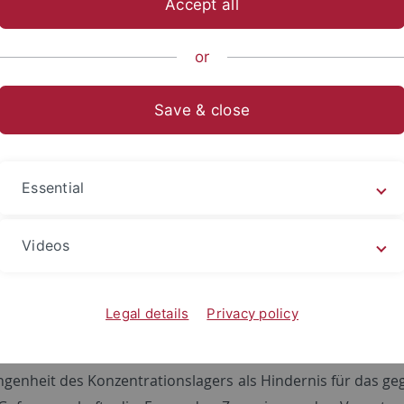
Accept all
h-Theologische Fakultät
Lehrstühle
Religionspädagogik
Fo
or
Save & close
ne und Dramen
rarische Werk von Elie Wiesel erstreckt sich über ein
Essential
icht
(dt. Morgengrauen)
, bis zu
Otage
, 2010 bei Grasset ersch
Romane und zwei kurze Theaterstücke geschrieben. Die mei
Videos
, und einige von ihnen wurden mit renommierten Preisen 
62) (dt. Gezeiten des Schweigens), dem Prix Médicis für
L
) und dem Grand Prix du roman de la Ville de Paris für
Le C
Legal details
Privacy policy
fangreichen und vielfältigen Werks tauchen eine ganze Re
u bearbeitet: Jüdische Kultur und Religion, Erinnerung und 
ngenheit des Konzentrationslagers als Hindernis für das ge