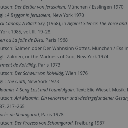
utsch:
Der Bettler von Jerusalem
, München / Esslingen 1970
gl.:
A Beggar in Jerusalem
, New York 1970
ck Canopy, A Black Sky
, (1968), in
Against Silence: The Voice and 
ork 1985, vol. III, 19–28.
n ou La folie de Dieu
, Paris 1968
utsch: Salmen oder Der Wahnsinn Gottes, München / Essli
gl.: Zalmen, or the Madness of God, New York 1974
rment de Kolvillág
, Paris 1973
utsch:
Der Schwur von Kolvillág
, Wien 1976
gl.:
The Oath
, New York 1973
Maamin, A Song Lost and Found Again
, Text: Elie Wiesel, Musi
utsch:
Ani Maamin. Ein verlorener und wiedergefundener Gesan
87, 217–265
rocès de Shamgorod
, Paris 1978
utsch:
Der Prozess von Schamgorod
, Freiburg 1987