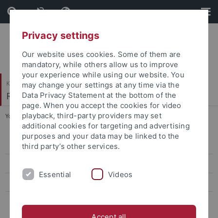
Skip
Skip
to
to
content
footer
Privacy settings
Our website uses cookies. Some of them are
mandatory, while others allow us to improve
your experience while using our website. You
Katholisch-Theologische Fakultät
may change your settings at any time via the
Religionspädagogik
Data Privacy Statement at the bottom of the
page. When you accept the cookies for video
playback, third-party providers may set
You are here:
Startseite
...
Autobiographische Schriften
additional cookies for targeting and advertising
purposes and your data may be linked to the
Autobiographische Schriften
third party’s other services.
Romane und Dramen
Essential
Videos
Biblische, talmudische und chassidische Schriften
Essayistische Schriften
Accept all