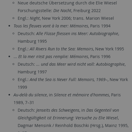
Neue deutsche Übersetzung durch die Elie Wiesel
Forschungsstelle:
Die Nacht
, Freiburg 2022
Engl.:
Night
, New York 2006; trans. Marion Wiesel
Tous les fleuves vont à la mer: Mémoires
, Paris 1994
Deutsch:
Alle Flüsse fliessen ins Meer: Autobiographie
,
Hamburg 1995
Engl.:
All Rivers Run to the Sea: Memoirs
, New York 1995
...
Et la mer n'est pas remplie: Mémoires
, Paris 1996
Deutsch:
... und das Meer wird nicht voll: Autobiographie
,
Hamburg 1997
Engl.:
And the Sea is Never Full: Memoirs, 1969–
, New York
1999
Au-delà du silence
, in
Silence et mémoire d'hommes
, Paris
1989, 7–31
Deutsch:
Jenseits des Schweigens
, in
Das Gegenteil von
Gleichgültigkeit ist Erinnerung: Versuche zu Elie Wiesel
,
Dagmar Mensink / Reinhold Boschki (Hrsg.), Mainz 1995,