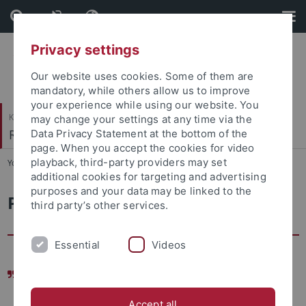
Skip
Skip
to
to
content
footer
Privacy settings
Our website uses cookies. Some of them are
mandatory, while others allow us to improve
your experience while using our website. You
Katholisch-Theologische Fakultät
may change your settings at any time via the
Religionspädagogik
Data Privacy Statement at the bottom of the
page. When you accept the cookies for video
playback, third-party providers may set
You are here:
Startseite
...
Pädagogische Impulse
additional cookies for targeting and advertising
purposes and your data may be linked to the
Pädagogische Impulse
third party’s other services.
Essential
Videos
Erziehung geschieht durch Erinnerung und
Erinnerung geschieht durch Erziehung. Erziehung
Accept all