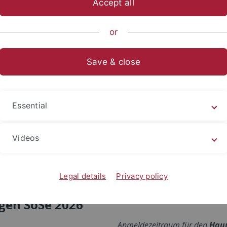
Accept all
ts- und Sozialwissenschaftliche Fakultät
Fächer
Fachbereich 
or
re
Save & close
Essential
Videos
Legal details
Privacy policy
gen SoSe 2026
Anmeldezeitraum für den
Hau