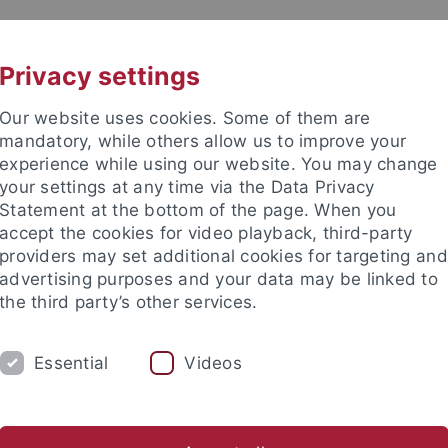
UNI A-Z
KONTAKT
Privacy settings
Our website uses cookies. Some of them are
mandatory, while others allow us to improve your
experience while using our website. You may change
your settings at any time via the Data Privacy
Statement at the bottom of the page. When you
e Fakultät
accept the cookies for video playback, third-party
d Wirtschaftsdidaktik
providers may set additional cookies for targeting and
advertising purposes and your data may be linked to
the third party’s other services.
Essential
Videos
FORSCHUNG
KONTAKT
.Ed. WiWi
Wirtschaft unterrichten
Abschlussarbeiten