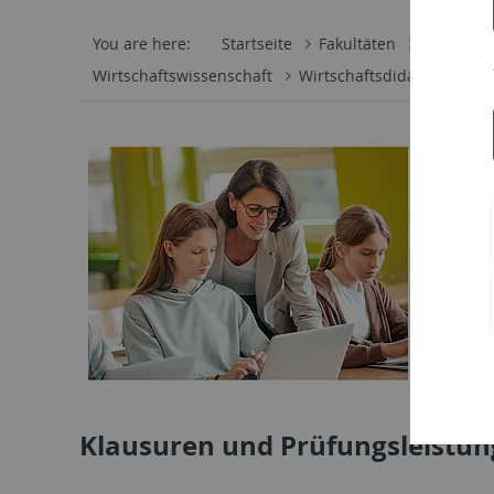
You are here:
Startseite
Fakultäten
Wirtschaf
Wirtschaftswissenschaft
Wirtschaftsdidaktik
Leh
Klausuren und Prüfungsleistun