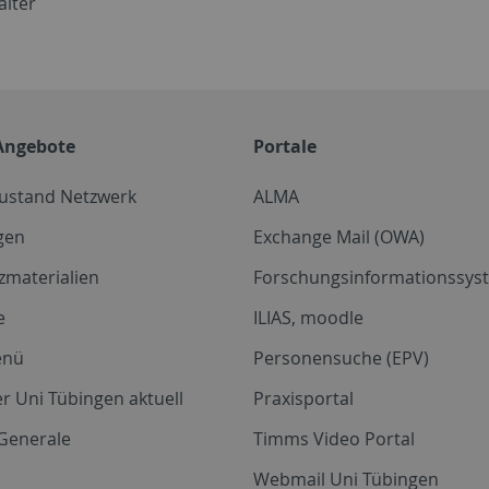
lter
Angebote
Portale
zustand Netzwerk
ALMA
gen
Exchange Mail (OWA)
zmaterialien
Forschungsinformationssyst
e
ILIAS, moodle
enü
Personensuche (EPV)
r Uni Tübingen aktuell
Praxisportal
Generale
Timms Video Portal
Webmail Uni Tübingen