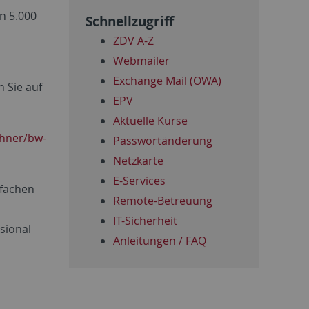
n 5.000
Schnellzugriff
ZDV A-Z
Webmailer
Exchange Mail (OWA)
 Sie auf
EPV
Aktuelle Kurse
chner/bw-
Passwortänderung
Netzkarte
E-Services
nfachen
Remote-Betreuung
IT-Sicherheit
sional
Anleitungen / FAQ