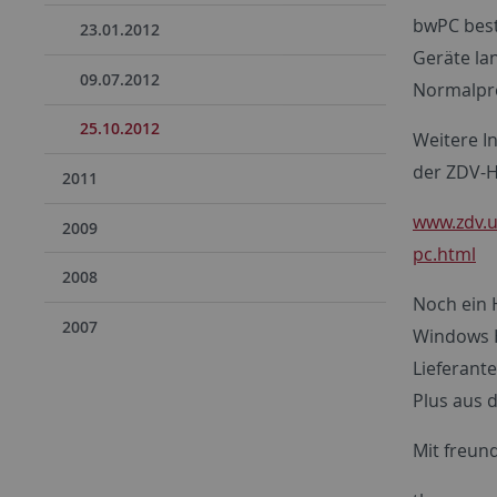
bwPC beste
23.01.2012
Geräte la
09.07.2012
Normalpre
25.10.2012
Weitere I
der ZDV-
2011
www.zdv.u
2009
pc.html
2008
Noch ein 
2007
Windows H
Lieferant
Plus aus 
Mit freun