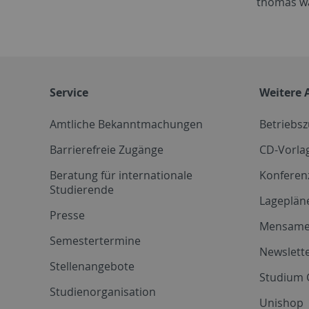
thomas wa
Service
Weitere 
Amtliche Bekanntmachungen
Betriebs
Barrierefreie Zugänge
CD-Vorla
Beratung für internationale
Konferen
Studierende
Lageplän
Presse
Mensam
Semestertermine
Newslette
Stellenangebote
Studium 
Studienorganisation
Unishop