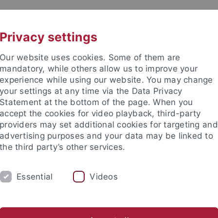
UNI A-Z
KONTAKT
Privacy settings
Our website uses cookies. Some of them are
mandatory, while others allow us to improve your
experience while using our website. You may change
your settings at any time via the Data Privacy
beitung (ZDV)
Statement at the bottom of the page. When you
accept the cookies for video playback, third-party
providers may set additional cookies for targeting and
advertising purposes and your data may be linked to
the third party’s other services.
ENSTLEISTUNGEN
SUPPORT
DAS ZDV
Essential
Videos
zungs- und Gebührenordnung
Archiv Rundmails
um für Datenverarbeitung
Das ZDV
Archiv Rundmails
201