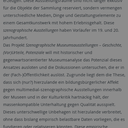
erzeugen. Diese Ausstellungsräume sind nicht länger exklusiv
für die Objekte der Sammlung reserviert, sondern vermengen
unterschiedliche Medien, Dinge und Gestaltungselemente zu
einem Gesamtkunstwerk mit hohem Erlebnisgehalt. Diese
szenographische Ausstellungen
haben Vorläufer im 19. und 20.
Jahrhundert.
Das Projekt
Szenographische Museumsausstellungen
–
Geschichte,
(Vor)Urteile, Potenziale
will mit historischer und
gegenwartsorientierter Museumsanalyse das Potenzial dieses
Ansatzes ausloten und die Diskussionen untersuchen, die er in
der (Fach-)Öffentlichkeit auslöst. Zugrunde liegt dem die These,
dass sich (nur?) hierzulande ein bildungsbürgerlicher Affekt
gegen multimedial-szenographische Ausstellungen innerhalb
der Museen und in der Kulturkritik hartnäckig hält, der
massenkompatible Unterhaltung gegen Qualität ausspielt.
Dieses unterschwellige Unbehagen ist hierzulande verbreitet,
ohne dass bislang empirisch belastbare Daten vorliegen, die es
fundieren oder relativieren könnten. Diese empirische