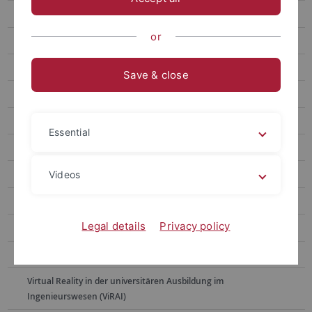
Blickwinkel
or
Hybrid Epistemic Practices
Eine Geschichte des Anderen?
Save & close
Curating the Feed
From the Era of the Witness to Digital Remembrance
Essential
Challenging Museums
KulturWissen vernetzt
Videos
Challenging Populist Truth-Making in Europe (CHAPTER)
Legal details
Privacy policy
Danube narratives in the Vojvodina (20th and 21st century)
Curating Digital Images
Virtual Reality in der universitären Ausbildung im
Ingenieurswesen (ViRAI)