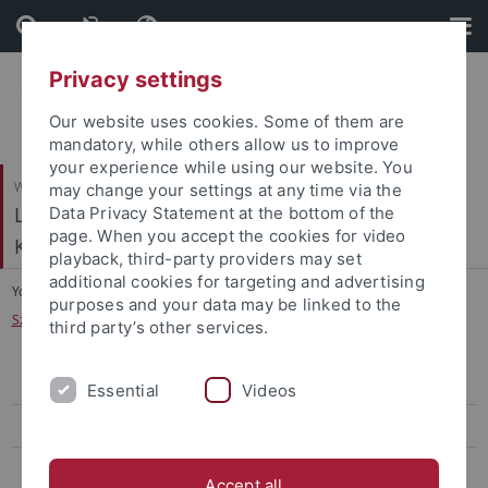
Skip
Skip
to
to
content
footer
Privacy settings
Our website uses cookies. Some of them are
mandatory, while others allow us to improve
your experience while using our website. You
Wirtschafts- und Sozialwissenschaftliche Fakultät
may change your settings at any time via the
Ludwig-Uhland-Institut für Empirische
Data Privacy Statement at the bottom of the
page. When you accept the cookies for video
Kulturwissenschaft
playback, third-party providers may set
additional cookies for targeting and advertising
You are here:
Startseite
...
purposes and your data may be linked to the
Szenographische Museumsausstellungen
third party’s other services.
Drittmittelprojekte am LUI
Essential
Videos
Automatic Swabian Recognition
Erschliessung Bausinger-Nachlass
Accept all