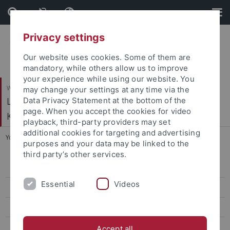
Skip
Skip
to
to
content
footer
Privacy settings
Our website uses cookies. Some of them are
mandatory, while others allow us to improve
your experience while using our website. You
Wirtschafts- und Sozialwissenschaftliche Fakultät
may change your settings at any time via the
Ludwig-Uhland-Institut für Empirische
Data Privacy Statement at the bottom of the
page. When you accept the cookies for video
Kulturwissenschaft
playback, third-party providers may set
additional cookies for targeting and advertising
You are here:
Startseite
...
MAM|MUT
purposes and your data may be linked to the
third party’s other services.
Drittmittelprojekte am LUI
Essential
Videos
Automatic Swabian Recognition
Erschliessung Bausinger-Nachlass
Blickwinkel
Accept all