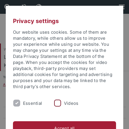
Skip
Skip
to
to
content
footer
Privacy settings
Our website uses cookies. Some of them are
mandatory, while others allow us to improve
your experience while using our website. You
Wirtschafts- und Sozialwissenschaftliche Fakultät
may change your settings at any time via the
Ludwig-Uhland-Institut für Empirische
Data Privacy Statement at the bottom of the
page. When you accept the cookies for video
Kulturwissenschaft
playback, third-party providers may set
additional cookies for targeting and advertising
You are here:
Startseite
...
purposes and your data may be linked to the
Alltagsintegration und soziale Positionierung von Heft- und Fernsehserien
third party’s other services.
Drittmittelprojekte am LUI
Essential
Videos
Automatic Swabian Recognition
Erschliessung Bausinger-Nachlass
Accept all