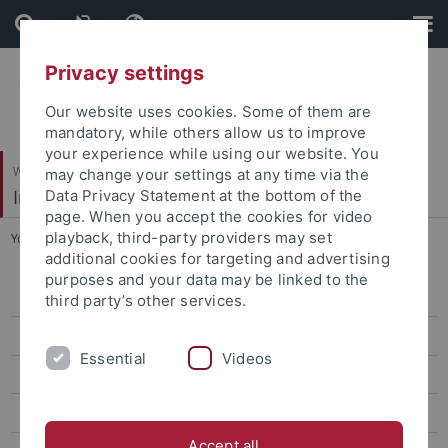
Skip
Skip
to
to
content
footer
Privacy settings
Our website uses cookies. Some of them are
mandatory, while others allow us to improve
your experience while using our website. You
Wirtschafts- und Sozialwissenschaftliche Fakultät
may change your settings at any time via the
Institut für Politikwissenschaft
Data Privacy Statement at the bottom of the
page. When you accept the cookies for video
playback, third-party providers may set
You are here:
Startseite
...
Ehemalige MitarbeiterInnen
additional cookies for targeting and advertising
purposes and your data may be linked to the
Team
third party’s other services.
Prof. Dr. Andreas Hasenclever
Essential
Videos
Prof. Dr. Thomas Diez
Dr. Gabi Schlag
Accept all