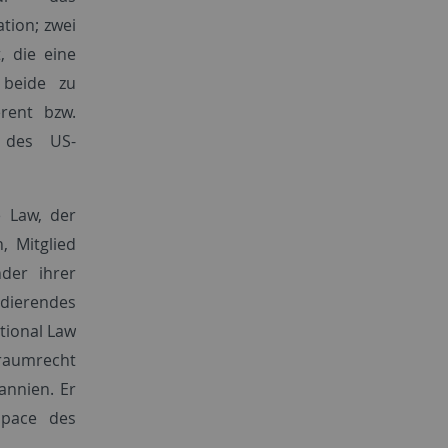
tion; zwei
 die eine
 beide zu
rent bzw.
 des US-
e Law, der
, Mitglied
nder ihrer
ndierendes
tional Law
traumrecht
annien. Er
Space des