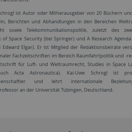
chrogl ist Autor oder Mitherausgeber von 20 Büchern un
eln, Berichten und Abhandlungen in den Bereichen Weltr
ht sowie Telekommunikationspolitik, zuletzt des zwe
of Space Security (bei Springer) und A Research Agenda
ei Edward Elgar). Er ist Mitglied der Redaktionsbeiräte ver
naler Fachzeitschriften im Bereich Raumfahrtpolitik und -r
eitschrift für Luft- und Weltraumrecht, Studies in Space La
uch Acta Astronautica). Kai-Uwe Schrogl ist pro
wissenschaftler und lehrt internationale Beziehu
ofessor an der Universität Tübingen, Deutschland.