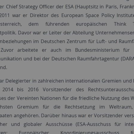
r Chief Strategy Officer der ESA (Hauptsitz in Paris, Frank
2011 war er Direktor des European Space Policy Institute
sterreich, dem führenden europäischen Think 
politik. Davor war er Leiter der Abteilung Unternehmense
nbeziehungen im Deutschen Zentrum für Luft- und Raumfa
 Zuvor arbeitete er auch im Bundesministerium für
nikation und bei der Deutschen Raumfahrtagentur (DARA
nd.
ar Delegierter in zahlreichen internationalen Gremien und
2014 bis 2016 Vorsitzender des Rechtsunteraussch
es der Vereinten Nationen für die friedliche Nutzung des 
hsten Gremium für die Rechtsetzung im Weltraum
taaten angehören. Darüber hinaus war er Vorsitzender ver
cher und globaler Ausschüsse (ESA-Ausschuss für inter
ngen; Europäischer Koordinierungsausschuss