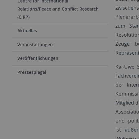
Centre for International
zwischens
Relations/Peace and Conflict Research
Plenarar
(CIRP)
zum Star
Aktuelles
Resoluti
Zeuge b
Veranstaltungen
Repräsen
Veröffentlichungen
Kai-Uwe S
Pressespiegel
Fachverei
der Inter
Kommissio
Mitglied 
Associati
und -poli
ist auße
Weltwirts