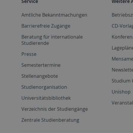
Service
Weitere 
Amtliche Bekanntmachungen
Betriebs
Barrierefreie Zugänge
CD-Vorla
Beratung für internationale
Konferen
Studierende
Lageplän
Presse
Mensam
Semestertermine
Newslette
Stellenangebote
Studium 
Studienorganisation
Unishop
Universitätsbibliothek
Veransta
Verzeichnis der Studiengänge
Zentrale Studienberatung