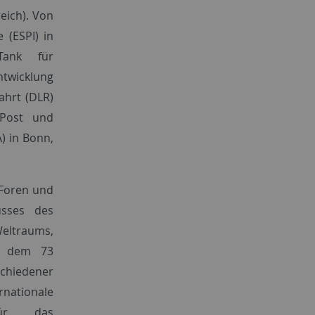
reich). Von
 (ESPI) in
Tank für
ntwicklung
hrt (DLR)
 Post und
) in Bonn,
 Foren und
usses des
Weltraums,
, dem 73
schiedener
nationale
 für das