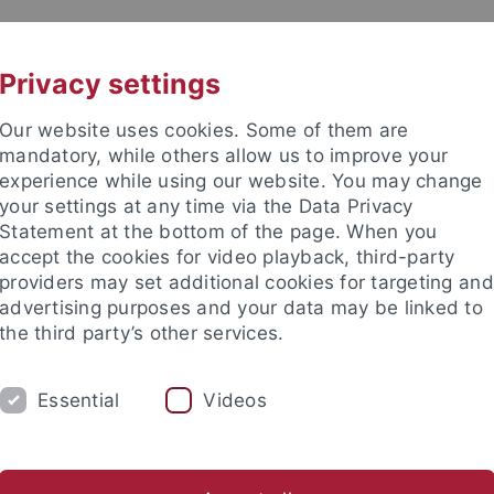
UNI A-Z
KONTAKT
Privacy settings
Our website uses cookies. Some of them are
mandatory, while others allow us to improve your
experience while using our website. You may change
your settings at any time via the Data Privacy
Statement at the bottom of the page. When you
e Fakultät
accept the cookies for video playback, third-party
nschaft
providers may set additional cookies for targeting and
advertising purposes and your data may be linked to
the third party’s other services.
Essential
Videos
UNG
INTERNATIONAL
BEWERBER/INNE
ende
Profil des Instituts
Publikationen
Gleichstellung