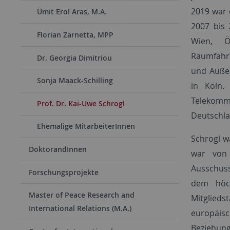
2019 war e
Ümit Erol Aras, M.A.
2007 bis 
Florian Zarnetta, MPP
Wien, Ö
Raumfahrt
Dr. Georgia Dimitriou
und Auße
Sonja Maack-Schilling
in Köln.
Telekommu
Prof. Dr. Kai-Uwe Schrogl
Deutschla
Ehemalige MitarbeiterInnen
Schrogl w
DoktorandInnen
war von 
Ausschuss
Forschungsprojekte
dem höc
Master of Peace Research and
Mitglieds
International Relations (M.A.)
europäis
Beziehu