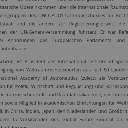
taatliche Übereinkommen über die internationale Raumsta
beitsgruppen des UNCOPUOS-Unterausschusses für Recht,
tstaat und die andere zur Registrierungspraxis, die
onen der UN-Generalversammlung führten). Er war Refe
ei Anhörungen des Europäischen Parlaments und
tantenhauses.
chrogl ist Präsident des International Institute of Spac
nigung von Weltraumrechtsexperten aus fast 50 Ländern
national Academy of Astronautics (zuletzt als Vorsitze
n für Politik, Wirtschaft und Regulierung) und korrespo
der französischen Luft- und Raumfahrtakademie, der Interna
on sowie Mitglied in akademischen Einrichtungen für Wel
tik in China, Indien, Japan, den Niederlanden und Großbrit
rdem Co-Vorsitzender des Global Future Council on 
chaftsforums.