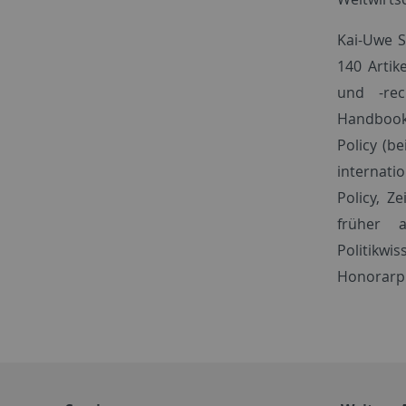
Kai-Uwe S
140 Artik
und -rec
Handbook 
Policy (b
internatio
Policy, Z
früher a
Politik
Honorarpr