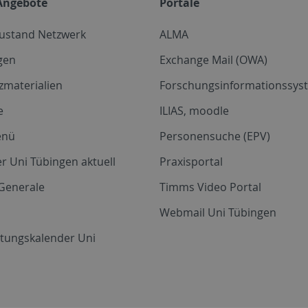
Angebote
Portale
zustand Netzwerk
ALMA
gen
Exchange Mail (OWA)
zmaterialien
Forschungsinformationssyst
e
ILIAS, moodle
enü
Personensuche (EPV)
r Uni Tübingen aktuell
Praxisportal
Generale
Timms Video Portal
Webmail Uni Tübingen
ltungskalender Uni