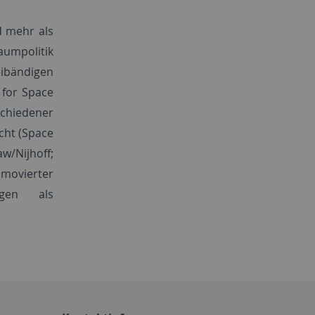
d mehr als
aumpolitik
ibändigen
 for Space
schiedener
echt (Space
w/Nijhoff;
movierter
ngen als