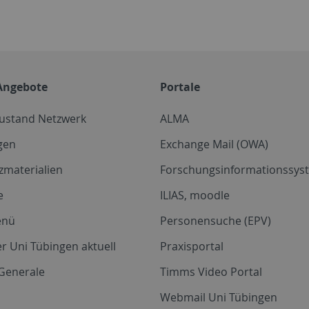
Angebote
Portale
zustand Netzwerk
ALMA
gen
Exchange Mail (OWA)
zmaterialien
Forschungsinformationssyst
e
ILIAS, moodle
enü
Personensuche (EPV)
r Uni Tübingen aktuell
Praxisportal
Generale
Timms Video Portal
Webmail Uni Tübingen