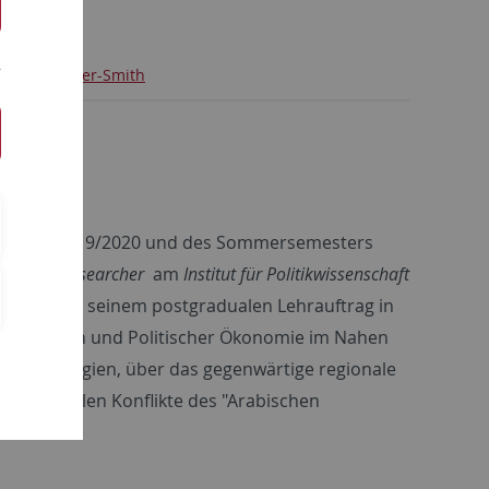
Philip Gater-Smith
mesters 2019/2020 und des Sommersemesters
Doctoral Researcher
am
Institut für Politikwissenschaft
gen
. Neben seinem postgradualen Lehrauftrag in
Beziehungen und Politischer Ökonomie im Nahen
ischer Analogien, über das gegenwärtige regionale
e regionalen Konflikte des "Arabischen