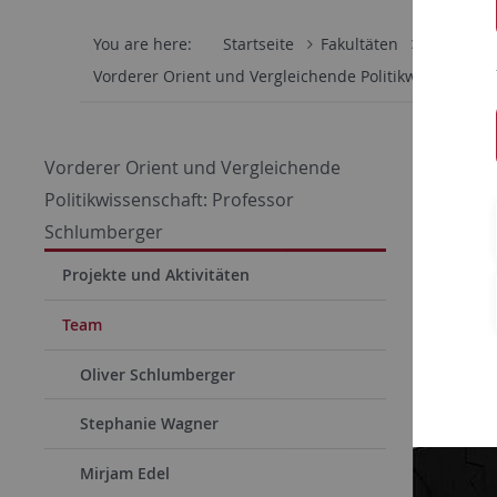
You are here:
Startseite
Fakultäten
Wirtschaf
Vorderer Orient und Vergleichende Politikwissenschaf
Philip
Vorderer Orient und Vergleichende
Politikwissenschaft: Professor
Schlumberger
Projekte und Aktivitäten
Team
Oliver Schlumberger
Stephanie Wagner
Mirjam Edel