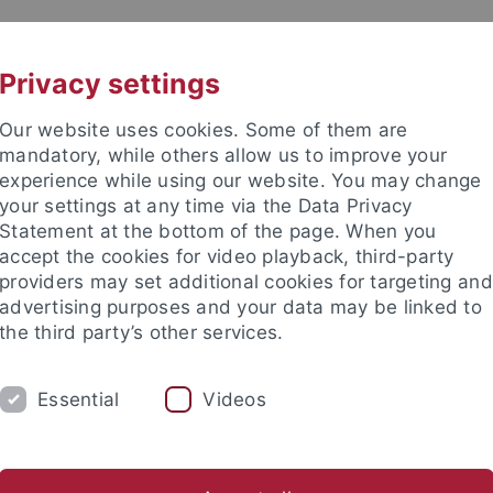
UNI A-Z
KONTAKT
Privacy settings
Our website uses cookies. Some of them are
mandatory, while others allow us to improve your
experience while using our website. You may change
your settings at any time via the Data Privacy
Statement at the bottom of the page. When you
e Fakultät
accept the cookies for video playback, third-party
nschaft
providers may set additional cookies for targeting and
advertising purposes and your data may be linked to
the third party’s other services.
Essential
Videos
UNG
INTERNATIONAL
BEWERBER/INNE
ende
Profil des Instituts
Publikationen
Gleichstellung