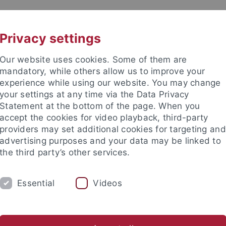
UNI A-Z
CONTACT
Privacy settings
Our website uses cookies. Some of them are
mandatory, while others allow us to improve your
experience while using our website. You may change
your settings at any time via the Data Privacy
Statement at the bottom of the page. When you
accept the cookies for video playback, third-party
d Ecology (EvE)
providers may set additional cookies for targeting and
advertising purposes and your data may be linked to
the third party’s other services.
Essential
Videos
E BSC
EVE MSC
EVE PHDS
EVE S