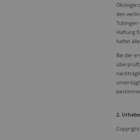
Ökologie 
den verlin
Tübingen 
Haftung fü
haftet all
Bei der e
überprüft,
nachträgl
unverzügl
bestimmtes
2. Urhebe
Copyright 