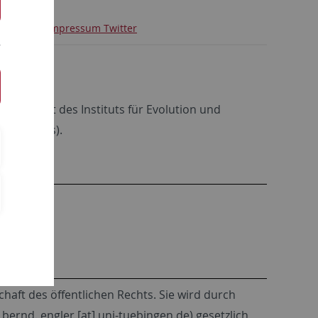
eminar
Impressum Twitter
ia-Auftritt des Instituts für Evolution und
E_seminars).
chaft des öffentlichen Rechts. Sie wird durch
 bernd. engler [at] uni-tuebingen.de) gesetzlich