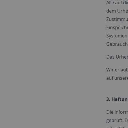
Alle auf d
dem Urheb
Zustimmun
Einspeich
Systemen.
Gebrauch 
Das Urhebe
Wir erlau
auf unser
3. Haftu
Die Infor
geprüft. E