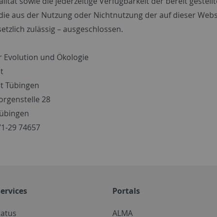
alität sowie die jederzeitige Verfügbarkeit der bereit gest
die aus der Nutzung oder Nichtnutzung der auf dieser Webs
etzlich zulässig – ausgeschlossen.
ür Evolution und Ökologie
t
ät Tübingen
orgenstelle 28
Tübingen
71-29 74657
ervices
Portals
tatus
ALMA