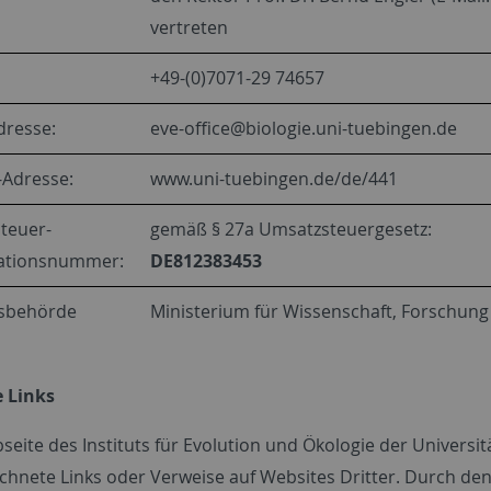
vertreten
+49-(0)7071-29 74657
dresse:
eve-office@biologie.uni-tuebingen.de
-Adresse:
www.uni-tuebingen.de/de/441
teuer-
gemäß § 27a Umsatzsteuergesetz:
ikationsnummer:
DE812383453
tsbehörde
Ministerium für Wissenschaft, Forschu
e Links
seite des Instituts für Evolution und Ökologie der Univers
hnete Links oder Verweise auf Websites Dritter. Durch den L