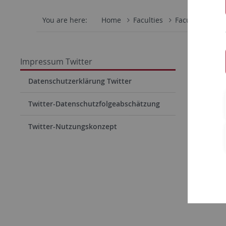
You are here:
Home
Faculties
Faculty of Scie
Impre
Impressum Twitter
Bitte beac
Datenschutzerklärung Twitter
Ökologie d
Twitter-Datenschutzfolgeabschätzung
Allgemein
Twitter-Nutzungskonzept
Adresse