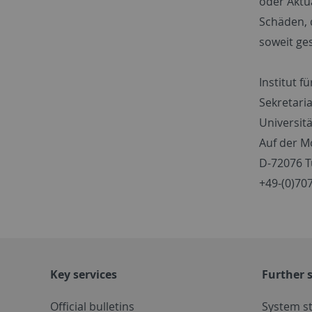
oder Aktu
Schäden, 
soweit ges
Institut f
Sekretaria
Universit
Auf der M
D-72076 
+49-(0)70
Key services
Further s
Official bulletins
System s