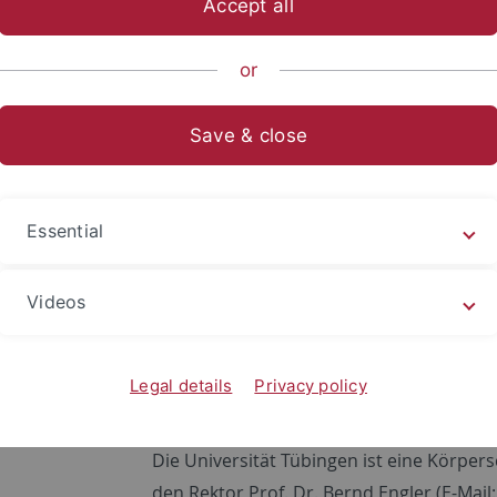
Accept all
nce
...
Biology
Institutes
Evolution and Ecology
EvE S
or
ssum
Save & close
hten Sie: Dieses Impressum gilt für den offiziellen Social Med
er Universität Tübingen auf Twitter (https://twitter.com/Ev
Essential
e Informationen gem. § 5 TMG, § 55 RStVG
Videos
:
Institut für Evolution und Ökologie
Universität Tübingen
Auf der Morgenstelle 28
Legal details
Privacy policy
D-72076 Tübingen
Die Universität Tübingen ist eine Körpers
den Rektor Prof. Dr. Bernd Engler (E-Mail: