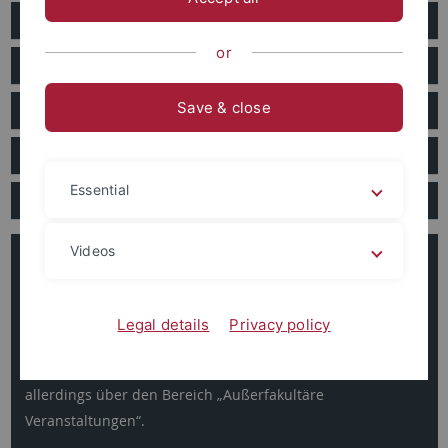
Bewerbung und Zulassung
or
Lehrveranstaltungen
Save & close
Masterclass
Praktika
Essential
Auslandsstudium
Videos
Hinweis zu Lehrveranstaltungen
Zusätzlich zu unseren Praxisseminar-Angeboten können
alle Kurse des Studio Literatur und Theater als
Legal details
Privacy policy
Praxisseminar angerechnet werden.
Auch zu diesen Kursen melden Sie sich über ALMA an,
allerdings über den Bereich „Außerfakultäre
Veranstaltungen“.