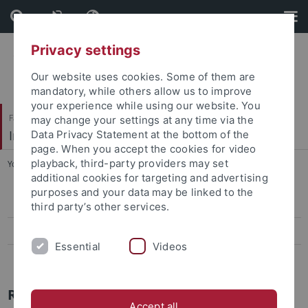
Skip
Skip
to
to
content
footer
Privacy settings
Our website uses cookies. Some of them are
mandatory, while others allow us to improve
your experience while using our website. You
Faculty of Humanities
may change your settings at any time via the
Institute of Rhetoric
Data Privacy Statement at the bottom of the
page. When you accept the cookies for video
playback, third-party providers may set
You are here:
Home
...
Rund ums Studium
additional cookies for targeting and advertising
purposes and your data may be linked to the
Rund ums Studium
third party’s other services.
Studienverlauf
Essential
Videos
FAQ zum Master
Rund ums Studium
Accept all