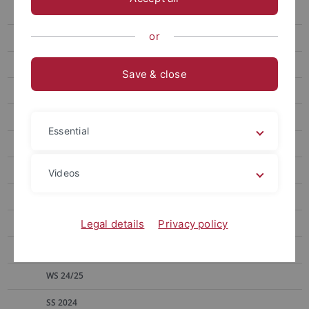
Heinrich
or
Kinzig
Aktuelles
Save & close
Curriculum Vitae
Forschung
Essential
MitarbeiterInnen
Lehrveranstaltungen
Videos
SS 2026
WS 25/26
Legal details
Privacy policy
SS 2025
WS 24/25
SS 2024