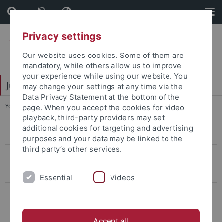
Skip
Skip
to
to
content
footer
Privacy settings
Our website uses cookies. Some of them are
mandatory, while others allow us to improve
your experience while using our website. You
Juristische Fakultät
may change your settings at any time via the
Data Privacy Statement at the bottom of the
You are here:
Home
...
SS 2025
page. When you accept the cookies for video
playback, third-party providers may set
additional cookies for targeting and advertising
Lehrstühle Bürgerliches Recht
purposes and your data may be linked to the
third party’s other services.
Lehrstühle Öffentliches Recht
Lehrstühle Strafrecht
Essential
Videos
Eisele
Hecker
Accept all