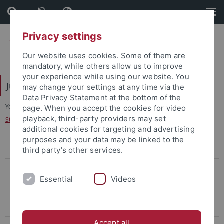
Skip
Skip
to
to
content
footer
Privacy settings
Our website uses cookies. Some of them are
mandatory, while others allow us to improve
your experience while using our website. You
Juristische Fakultät
may change your settings at any time via the
Data Privacy Statement at the bottom of the
You are here:
Home
...
page. When you accept the cookies for video
playback, third-party providers may set
Strafvollzug (einschließlich Grundzügen des Jugendstrafvollzugs)
additional cookies for targeting and advertising
purposes and your data may be linked to the
Lehrstühle Bürgerliches Recht
third party’s other services.
Lehrstühle Öffentliches Recht
Essential
Videos
Lehrstühle Strafrecht
Eisele
Accept all