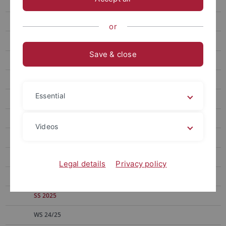
Hecker
Heinrich
or
Kinzig
Save & close
Aktuelles
Curriculum Vitae
Essential
Forschung
MitarbeiterInnen
Videos
Lehrveranstaltungen
SS 2026
Legal details
Privacy policy
WS 25/26
SS 2025
WS 24/25