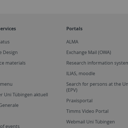
ervices
Portals
tatus
ALMA
e Design
Exchange Mail (OWA)
ce materials
Research information system
ILIAS, moodle
a menu
Search for persons at the Un
(EPV)
r Uni Tübingen aktuell
Praxisportal
Generale
Timms Video Portal
Webmail Uni Tübingen
of events