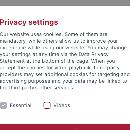
UNI A-Z
CONTACT
Privacy settings
Our website uses cookies. Some of them are
mandatory, while others allow us to improve your
experience while using our website. You may change
your settings at any time via the Data Privacy
Statement at the bottom of the page. When you
accept the cookies for video playback, third-party
providers may set additional cookies for targeting and
advertising purposes and your data may be linked to
the third party’s other services.
UNG
LEHRSTÜHLE UND PERSONEN
EI
Essential
Videos
 Service
Institute und Forschungsstellen
Fachvereinigunge
ung
Institute und Forschungsstellen
Institut für Finanz- und 