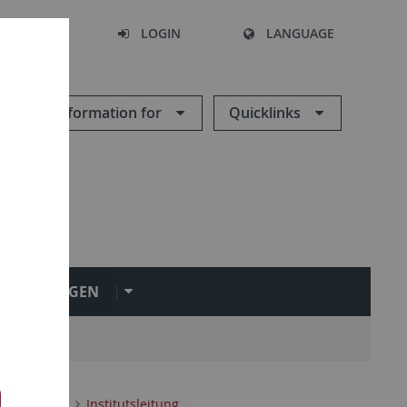
SEARCH
LOGIN
LANGUAGE
Information for
Quicklinks
NRICHTUNGEN
n
Steuerrecht
Institutsleitung