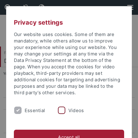
Skip
Skip
to
to
content
footer
Privacy settings
Our website uses cookies. Some of them are
mandatory, while others allow us to improve
your experience while using our website. You
Faculty of Science
may change your settings at any time via the
Department of Computer Science
Data Privacy Statement at the bottom of the
page. When you accept the cookies for video
playback, third-party providers may set
You are here:
Home
...
E-Mail
additional cookies for targeting and advertising
purposes and your data may be linked to the
Forms
third party’s other services.
Students
Essential
Videos
Beschäftigte
Zertifikate
Accept all