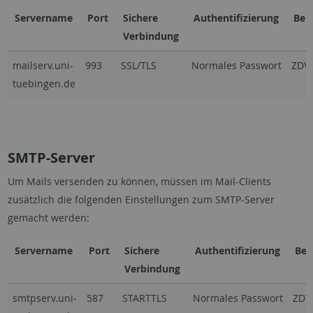
Servername
Port
Sichere
Authentifizierung
Ben
Verbindung
mailserv.uni-
993
SSL/TLS
Normales Passwort
ZDV-
tuebingen.de
SMTP-Server
Um Mails versenden zu können, müssen im Mail-Clients
zusätzlich die folgenden Einstellungen zum SMTP-Server
gemacht werden:
Servername
Port
Sichere
Authentifizierung
Ben
Verbindung
smtpserv.uni-
587
STARTTLS
Normales Passwort
ZDV