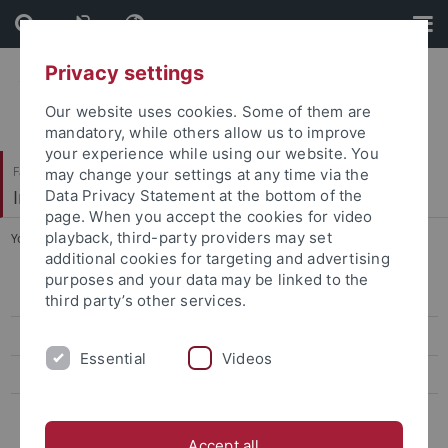
Skip
Skip
to
to
content
footer
Privacy settings
Our website uses cookies. Some of them are
mandatory, while others allow us to improve
your experience while using our website. You
Faculty of Humanities
may change your settings at any time via the
Institute of Medieval History
Data Privacy Statement at the bottom of the
page. When you accept the cookies for video
playback, third-party providers may set
You are here:
Home
...
SS 2022
additional cookies for targeting and advertising
purposes and your data may be linked to the
WS 2026/2027
third party’s other services.
SS 2026
Essential
Videos
Anmeldung
Vergangene Semester
Accept all