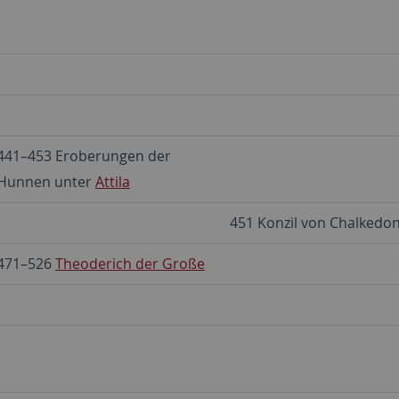
441–453 Eroberungen der
Hunnen unter
Attila
451 Konzil von Chalkedo
471–526
Theoderich der Große