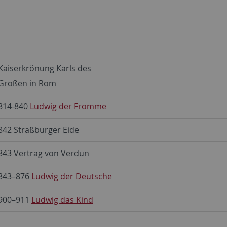
Kaiserkrönung Karls des
Großen in Rom
814-840
Ludwig der Fromme
842 Straßburger Eide
843 Vertrag von Verdun
843–876
Ludwig der Deutsche
900–911
Ludwig das Kind