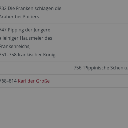
732 Die Franken schlagen die
Araber bei Poitiers
747 Pipping der Jüngere
alleiniger Hausmeier des
Frankenreichs;
751–758 fränkischer König
756 "Pippinische Schenk
768–814
Karl der Große