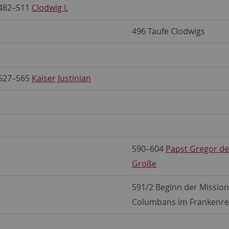
482–511
Clodwig I.
496 Taufe Clodwigs
527–565
Kaiser Justinian
590–604
Papst Gregor de
Große
591/2 Beginn der Mission
Columbans im Frankenre