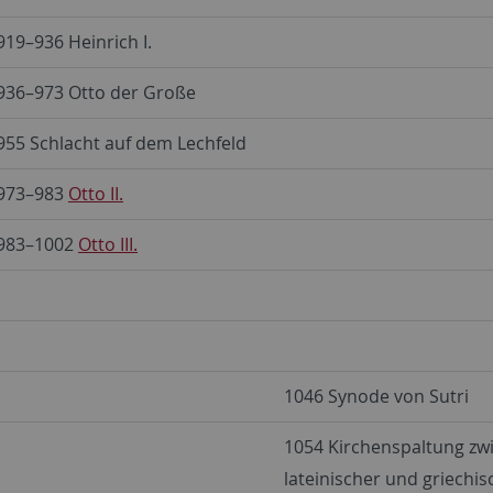
919–936 Heinrich I.
936–973 Otto der Große
955 Schlacht auf dem Lechfeld
973–983
Otto II.
983–1002
Otto III.
1046 Synode von Sutri
1054 Kirchenspaltung zw
lateinischer und griechis