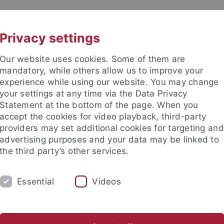
UNI A-Z
CONTACT
Privacy settings
Our website uses cookies. Some of them are
mandatory, while others allow us to improve your
experience while using our website. You may change
your settings at any time via the Data Privacy
Statement at the bottom of the page. When you
accept the cookies for video playback, third-party
tory
providers may set additional cookies for targeting and
advertising purposes and your data may be linked to
the third party’s other services.
Essential
Videos
RESEARCH
ALL ABOUT THE MIDDLE AG
eiten