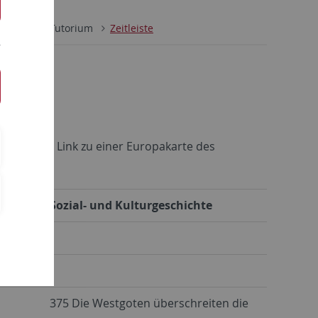
Online-Tutorium
Zeitleiste
eils einen Link zu einer Europakarte des
Sozial- und Kulturgeschichte
375 Die Westgoten überschreiten die