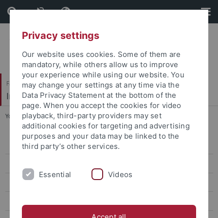
Skip
Skip
to
to
content
footer
Privacy settings
Our website uses cookies. Some of them are
mandatory, while others allow us to improve
your experience while using our website. You
Faculty of Humanities
may change your settings at any time via the
Institute of Modern History
Data Privacy Statement at the bottom of the
page. When you accept the cookies for video
playback, third-party providers may set
You are here:
Home
...
Weininger, Anna
additional cookies for targeting and advertising
purposes and your data may be linked to the
apl. Prof. Dr. Menning
third party’s other services.
Marlene Keßler
Essential
Videos
Julietta Schulze (née Fricke)
Leon Zimmermann
Accept all