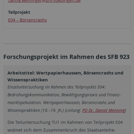
anna.weininger
@uni-tuebingen.de
Teilprojekt
E04 – Börsencrashs
Forschungsprojekt im Rahmen des SFB 923
Arbeitstitel: Wertpapierhaussen, Börsencrashs und
Wissenspraktiken
Einzel­unter­suchung im Rahmen des Teil­projekts E04:
Bedrohungs­kommunikation, Bewältigungs­praxis und Finanz­
markt­spekulation. Wert­papier­haussen, Börsen­crashs und
Wissens­praktiken (18.–19. Jh.) (Leitung:
PD Dr. Daniel Menning
)
Die Teiluntersuchung TU1 im Rahmen von Teilprojekt E04
widmet sich dem Zusammenbruch des Staatsanleihe­