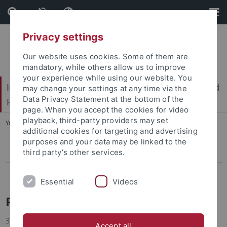
Skip
Skip
to
to
content
footer
Privacy settings
Our website uses cookies. Some of them are
mandatory, while others allow us to improve
your experience while using our website. You
International Center for Ethics in the Sciences and
may change your settings at any time via the
Data Privacy Statement at the bottom of the
Humanities (IZEW)
page. When you accept the cookies for video
playback, third-party providers may set
You are here:
Home
...
Pressemitteilungen
additional cookies for targeting and advertising
purposes and your data may be linked to the
third party’s other services.
Pressemitteilungen
Projects
Essential
Videos
Pressemitteilungen
30.01.2025
Accept all