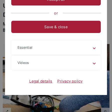
Unterrichtsmaterialien zu
Deepfakes in Wahlen
or
Maria Pawelec verfasste Hintergrundtext für die
Save & close
Bundeszentrale für politische Bildung
Essential
Videos
Legal details
Privacy policy