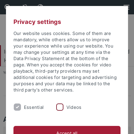
Skip
Skip
to
to
content
footer
Privacy settings
Our website uses cookies. Some of them are
mandatory, while others allow us to improve
your experience while using our website. You
International Center for Ethics in the Sciences and
may change your settings at any time via the
Data Privacy Statement at the bottom of the
Humanities (IZEW)
page. When you accept the cookies for video
playback, third-party providers may set
You are here:
Home
...
Pressemitteilungen
additional cookies for targeting and advertising
purposes and your data may be linked to the
third party’s other services.
Pressemitteilungen
Projects
Essential
Videos
Archiv: Pressemitteilungen
Accept all