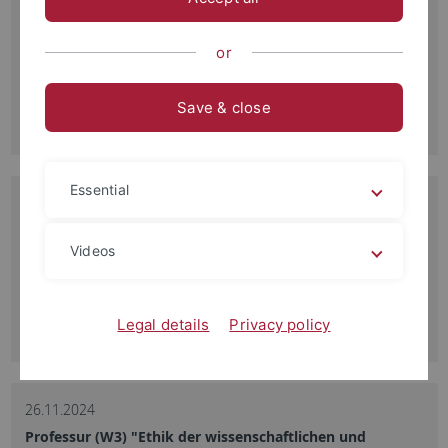
10.12.2024
Narrative Motive und stereotype Zuschreibungen im
Kaiju-Filmgenre
or
Neuer Blogartikel von Christopher Zysik
Save & close
Read more
Essential
09.12.2024
Dossier Deepfakes und die politische Realität
Videos
Maria Pawelec beriet die Bundeszentrale für politische
Bildung
Read more
Legal details
Privacy policy
26.11.2024
Professur (W3) "Ethik der wissenschaftlichen und