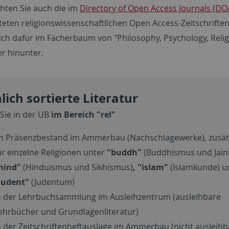
hten Sie auch die im
Directory of Open Access Journals (DO
steten religionswissenschaftlichen Open Access-Zeitschriften
sich dafür im Fächerbaum von "Philosophy, Psychology, Relig
er hinunter.
lich sortierte Literatur
 Sie in der UB
im Bereich "rel"
m Präsenzbestand im Ammerbau (Nachschlagewerke), zusät
ür einzelne
Religionen unter
"buddh"
(Buddhismus und Jain
hind"
(Hinduismus und Sikhismus)
, "islam"
(Islamkunde) u
judent"
(Judentum)
n der Lehrbuchsammlung im Ausleihzentrum (ausleihbare
ehrbücher und Grundlagenliteratur)
n der Zeitschriftenheftauslage im Ammerbau (nicht ausleihb