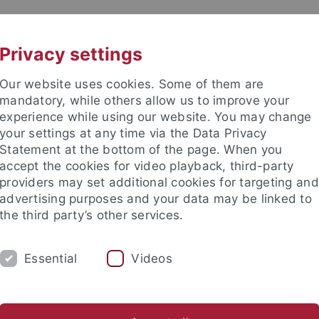
UNI A-Z
KONTAKT
Privacy settings
Our website uses cookies. Some of them are
mandatory, while others allow us to improve your
experience while using our website. You may change
your settings at any time via the Data Privacy
Statement at the bottom of the page. When you
accept the cookies for video playback, third-party
providers may set additional cookies for targeting and
advertising purposes and your data may be linked to
the third party’s other services.
EITEN
FORSCHEN & PUBLIZIEREN
ÜBE
Essential
Videos
bliotheksbestand
Rechtsgrundlagen
Geschichte
Verans
rsitätsbibliothek
Über uns
Bibliotheksbestand
Fachgebiet