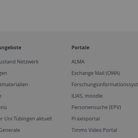
Angebote
Portale
zustand Netzwerk
ALMA
gen
Exchange Mail (OWA)
zmaterialien
Forschungsinformationssyst
e
ILIAS, moodle
enü
Personensuche (EPV)
r Uni Tübingen aktuell
Praxisportal
Generale
Timms Video Portal