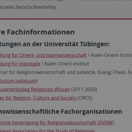
ktuelle Zeitschriftenhefte)
re Fachinformationen
tungen an der Universität Tübingen:
ilung für Orient- und Islamwissenschaft
/ Asien-Orient-Instit
ilung für Indologie
/ Asien-Orient-Institut
nar für Religionswissenschaft und Judaistik, Evang.-Theol. F
titutum Judaicum
)
uiertenkolleg Religiöses Wissen
(2011-2020)
er for Religion, Culture and Society
(CRCS)
onswissenschaftliche Fachorganisationen
sche Vereinigung für Religionswissenschaft (DVRW)
pean Association for the Study of Religions