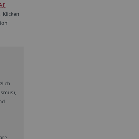
AJ)
. Klicken
ion"
zlich
ismus),
nd
are