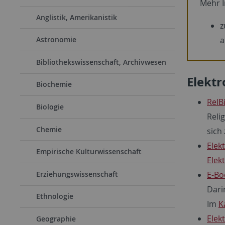
Mehr 
Anglistik, Amerikanistik
a
Astronomie
Bibliothekswissenschaft, Archivwesen
Elekt
Biochemie
RelB
Biologie
Reli
Chemie
sich
Elek
Empirische Kulturwissenschaft
Elek
E-Bo
Erziehungswissenschaft
Dari
Ethnologie
Im
K
Elek
Geographie