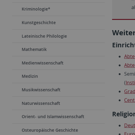
a
Kriminologie*
Kunstgeschichte
Weite
Lateinische Philologie
Einrich
Mathematik
Abte
Medienwissenschaft
Abte
Semi
Medizin
(
Ins
Musikwissenschaft
Grad
Cent
Naturwissenschaft
Religi
Orient- und Islamwissenschaft
Deut
Osteuropäische Geschichte
Euro