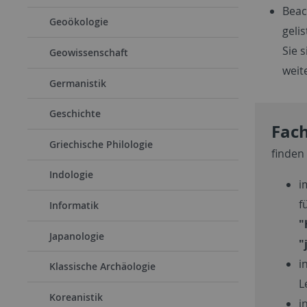
Beac
Geoökologie
geli
Sie 
Geowissenschaft
weit
Germanistik
Geschichte
Fach
Griechische Philologie
finden
Indologie
i
f
Informatik
"
Japanologie
"
i
Klassische Archäologie
L
Koreanistik
i