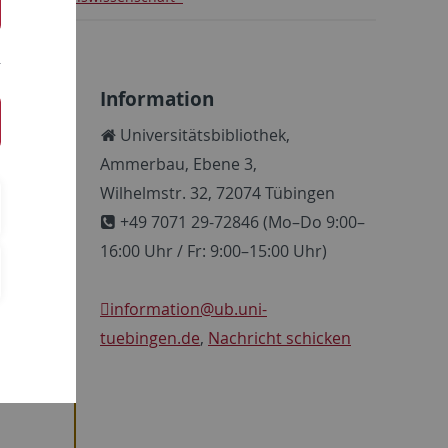
Information
Universitätsbibliothek,
Ammerbau, Ebene 3,
Wilhelmstr. 32, 72074 Tübingen
+49 7071 29-72846 (Mo–Do 9:00–
16:00 Uhr / Fr: 9:00–15:00 Uhr)
information
@ub.uni-
tuebingen.de
,
Nachricht schicken
n
ich
in