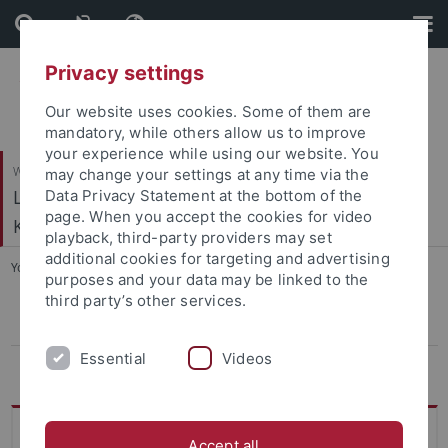
Skip
Skip
to
to
content
footer
Privacy settings
Our website uses cookies. Some of them are
mandatory, while others allow us to improve
your experience while using our website. You
Wirtschafts- und Sozialwissenschaftliche Fakultät
may change your settings at any time via the
Ludwig-Uhland-Institut für Empirische
Data Privacy Statement at the bottom of the
page. When you accept the cookies for video
Kulturwissenschaft
playback, third-party providers may set
additional cookies for targeting and advertising
You are here:
Startseite
...
Bewerbung Nebenfach EKW
purposes and your data may be linked to the
third party’s other services.
Bewerbung Nebenfach EKW
Essential
Videos
Studienaufbau Nebenfach EKW
Bewerbung Nebenfach
Accept all