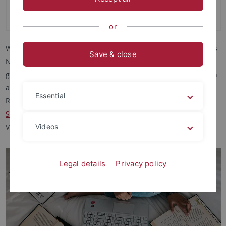
Empirische Kulturwissenschaft
or
Wie läuft der Bewerbungsprozess für ein Studium mit EKW als
Save & close
Nebenfach ab? Was gibt es zu beachten? Welche Fristen
gelten? Auf dieser Seite finden Studieninteressierte Antworten
auf alle Fragen rund um den Bewerbungsprozess. Bei
Essential
Rückfragen stehen unsere
EKW-Studienfachberatung
und das
Studierendensekretariat der Universität
jederzeit zur
Verfügung.
Videos
Legal details
Privacy policy