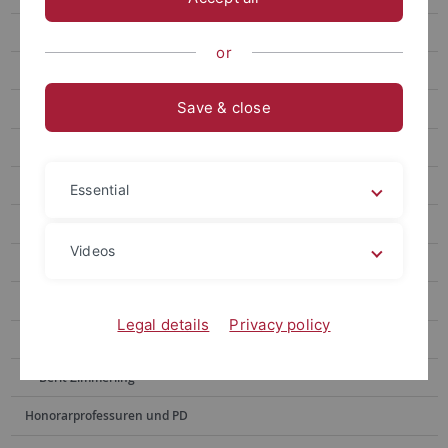
Miguel Gomez Hernandez
or
Lukas Griessl
Save & close
Sabine Müller-Brem
Antonia Schnell
Pia Schramm
Essential
Sarah Ullrich
Videos
Helen Franziska Veit
Luisa Vögele
Legal details
Privacy policy
Ann-Marie Wohlfarth
Berit Zimmerling
Honorarprofessuren und PD