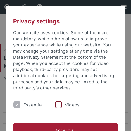
Skip
Skip
to
to
content
footer
Privacy settings
Our website uses cookies. Some of them are
mandatory, while others allow us to improve
your experience while using our website. You
Wirtschafts- und Sozialwissenschaftliche Fakultät
may change your settings at any time via the
Ludwig-Uhland-Institut für Empirische
Data Privacy Statement at the bottom of the
page. When you accept the cookies for video
Kulturwissenschaft
playback, third-party providers may set
additional cookies for targeting and advertising
You are here:
Startseite
...
Projektmitarbeiter*innen
purposes and your data may be linked to the
third party’s other services.
Professor*innen
Essential
Videos
Wiss. Mitarbeiter*innen
Projektmitarbeiter*innen
Tina Czada
Accept all