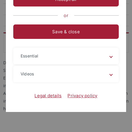
Stellensuche
or
Angebote Abschlussarbeiten
Save & close
Praktikums- und Stellensuche
Essential
Das LUI unterstützt Studierende in der Praktikums- und
Stellensuche und veröffentlicht regelmäßig Ausschreibungen.
Videos
Eine Auswahl der Ausschreibungen hängt auch in Papierform
im LUI aus. Eine Sammlung von Adressen und
AnsprechpartnerInnen findet sich über ILIAS online zugänglich
Legal details
Privacy policy
in der
Ideenpalette Praktikum & Beruf
. Ausgedruckte Versionen
hiervon gibt es an der Info-Wand zum Mitnehmen.