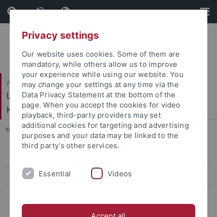
Skip
Skip
to
to
content
footer
Privacy settings
Our website uses cookies. Some of them are
mandatory, while others allow us to improve
your experience while using our website. You
Wirtschafts- und Sozialwissenschaftliche Fakultät
may change your settings at any time via the
Ludwig-Uhland-Institut für Empirische
Data Privacy Statement at the bottom of the
page. When you accept the cookies for video
Kulturwissenschaft
playback, third-party providers may set
additional cookies for targeting and advertising
You are here:
Startseite
...
Praktikums- und Stellensuche
purposes and your data may be linked to the
third party’s other services.
Berufsperspektiven
Essential
Videos
Berufspraxis im Studium
Praktikums- und Stellensuche
Praktikumssuche
Accept all