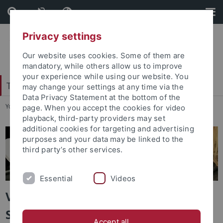
Skip
Skip
to
to
content
footer
Privacy settings
Our website uses cookies. Some of them are
mandatory, while others allow us to improve
your experience while using our website. You
Tübingen Center for Digital Education
may change your settings at any time via the
Data Privacy Statement at the bottom of the
You are here:
Startseite
...
Verbund Schulkooperationen
page. When you accept the cookies for video
playback, third-party providers may set
additional cookies for targeting and advertising
purposes and your data may be linked to the
third party’s other services.
Essential
Videos
Verbund Schulkooperationen am
Standort Tübingen
Accept all