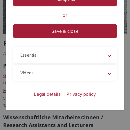
or
Save & close
Personen / Staff
Foto: F. Albrecht
Essential
Professor:innen / Professors
Videos
Graf, Emily, Jun.-Prof. Dr.
HUANG Fei, Prof. Dr.
Mittag, Achim, Prof. Dr.
(Seniorprofessor)
Legal details
Privacy policy
Schubert, Gunter, Prof. Dr.
Tamburo, Elisa, Jun.-Prof. Dr.
Wissenschaftliche Mitarbeiter:innen /
Research Assistants and Lecturers