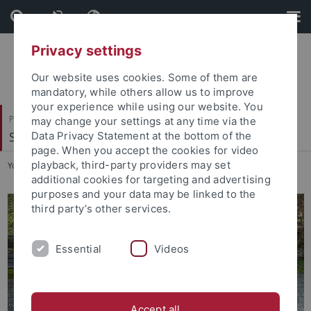
Skip
Skip
to
to
content
footer
Privacy settings
Our website uses cookies. Some of them are
mandatory, while others allow us to improve
your experience while using our website. You
Philosophische Fakultät
may change your settings at any time via the
Sinologie
Data Privacy Statement at the bottom of the
page. When you accept the cookies for video
playback, third-party providers may set
You are here:
Startseite
...
Personen
additional cookies for targeting and advertising
purposes and your data may be linked to the
third party’s other services.
Essential
Videos
Accept all