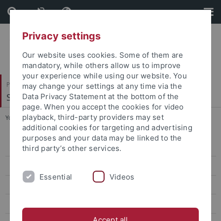
Skip
Skip
to
to
content
footer
Privacy settings
Our website uses cookies. Some of them are
mandatory, while others allow us to improve
your experience while using our website. You
Philosophische Fakultät
may change your settings at any time via the
Sinologie
Data Privacy Statement at the bottom of the
page. When you accept the cookies for video
playback, third-party providers may set
You are here:
Startseite
...
Stefan Braig, M.A.
additional cookies for targeting and advertising
purposes and your data may be linked to the
Veranstaltungen
third party’s other services.
Aktuelles
Essential
Videos
ERCCT
Forschung
Accept all