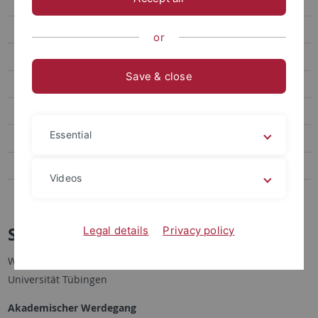
Lehre
Mitarbeiter & Ausrichtung
or
Prof. Dr. Gunter Schubert
Save & close
Stefan Braig, M.A.
Lukas N. Eggert, M.A., LL.M.
Essential
Julia Fernández García
Judy Lee, M.A.
Videos
Publikationen
Stefan Braig, M.A. 柏德方
Legal details
Privacy policy
Wissenschaftlicher Mitarbeiter an der Abteilung für Sinologie,
Universität Tübingen
Akademischer Werdegang