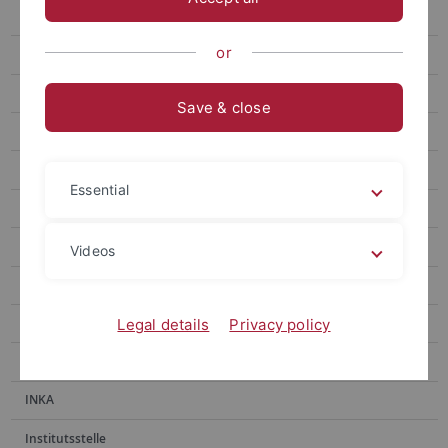
E-Medien
or
E-Publikationen
Erwerbung
Save & close
Fachinformationsdienste
Handschriftenabteilung
Essential
Historische Bestände
Historischer Lesesaal
Videos
Hochschulpublikationen
Information
Legal details
Privacy policy
Information Ammerbau
INKA
Institutsstelle