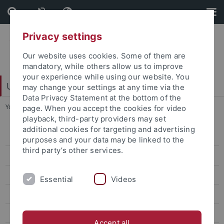
Skip
Skip
to
to
content
footer
Privacy settings
Our website uses cookies. Some of them are
mandatory, while others allow us to improve
your experience while using our website. You
Universitätsbibliothek
may change your settings at any time via the
Data Privacy Statement at the bottom of the
You are here:
Startseite
...
Titelaufnahme
page. When you accept the cookies for video
playback, third-party providers may set
additional cookies for targeting and advertising
Bereichsbibliothek
purposes and your data may be linked to the
third party’s other services.
Digitalisierungszentrum
Dokumentlieferung
Essential
Videos
Einbandstelle
E-Learning
Accept all