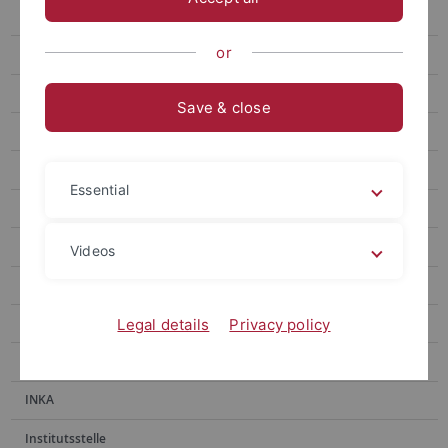
E-Medien
or
E-Publikationen
Erwerbung
Save & close
Fachinformationsdienste
Handschriftenabteilung
Essential
Historische Bestände
Historischer Lesesaal
Videos
Hochschulpublikationen
Information
Legal details
Privacy policy
Information Ammerbau
INKA
Institutsstelle