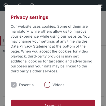
Skip
Skip
to
to
content
footer
Privacy settings
Our website uses cookies. Some of them are
mandatory, while others allow us to improve
your experience while using our website. You
Universitätsbibliothek
may change your settings at any time via the
Data Privacy Statement at the bottom of the
You are here:
Startseite
...
Verwaltung
page. When you accept the cookies for video
playback, third-party providers may set
additional cookies for targeting and advertising
Bereichsbibliothek
purposes and your data may be linked to the
third party’s other services.
Digitalisierungszentrum
Dokumentlieferung
Essential
Videos
Einbandstelle
E-Learning
Accept all