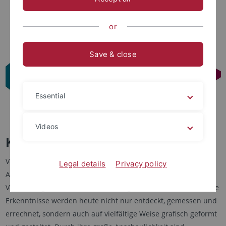
Podcasts
or
Save & close
Essential
Videos
Knowledge Design
Visualisierungen wie Infografiken, Diagramme oder
Visual
Legal details
Privacy policy
Abstracts
spielen in der modernen Wissenschaft und deren
Vermittlung eine zunehmend wichtige Rolle: Wissenschaftliche
Erkenntnisse werden heute nicht nur entdeckt, gemessen und
errechnet, sondern auch auf vielfältige Weise grafisch geformt