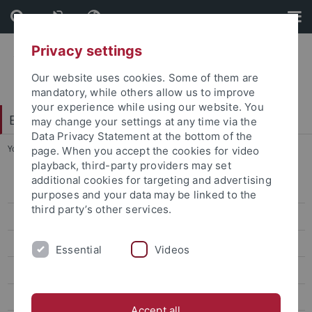
Skip
Skip
to
to
content
footer
Privacy settings
Our website uses cookies. Some of them are
mandatory, while others allow us to improve
your experience while using our website. You
Exzellenzstrategie
may change your settings at any time via the
Data Privacy Statement at the bottom of the
You are here:
Startseite
...
Knowledge Design
page. When you accept the cookies for video
playback, third-party providers may set
additional cookies for targeting and advertising
Knowledge Design
purposes and your data may be linked to the
third party’s other services.
Visuelle Wissenschaftskommunikation in der Medizin
Tübinger Preis für Wissenschaftskommunikation
Essential
Videos
Zertifikatsprogramm Wissenschaftskommunikation
Veranstaltungen
Accept all