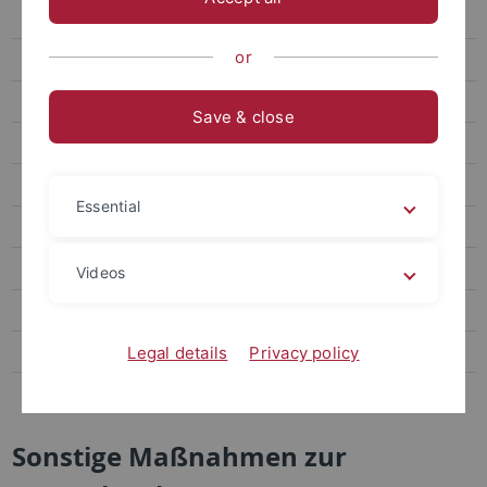
Virenschutz
or
Spamfilter
Sonstige Maßnahmen
Save & close
Mailinglisten
Unirundmail
Essential
Mailserver
moodlepro
Videos
Storage
Web
Legal details
Privacy policy
Windows-Domäne
Sonstige Maßnahmen zur