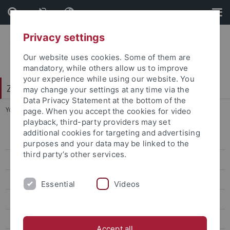
Skip
Skip
to
to
content
footer
Privacy settings
Our website uses cookies. Some of them are
mandatory, while others allow us to improve
your experience while using our website. You
Zentrum für Datenverarbeitung (ZDV)
may change your settings at any time via the
Data Privacy Statement at the bottom of the
You are here:
Startseite
...
Sonstige Maßnahmen
page. When you accept the cookies for video
playback, third-party providers may set
additional cookies for targeting and advertising
alma-Portal
purposes and your data may be linked to the
third party’s other services.
Computing
Mail
Essential
Videos
Exchange
Viren- und Spamschutz
Accept all